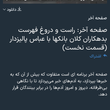
دنبال کنید
مستندها
فرهنگ و زندگی
دانلود
حقوق شهروندی
انتخابات ریاست جمهوری آمریکا ۲۰۲۴
صفحه آخر
اقتصادی
حمله جمهوری اسلامی به اسرائیل
صفحه آخر: راست و دروغ فهرست
رمز مهسا
علم و فناوری
بدهکاران کلان بانکها با عباس پالیزدار
زبانهای مختلف
اسرائیل در جنگ
ورزش زنان در ایران
(قسمت نخست)
گالری عکس
اعتراضات زن، زندگی، آزادی
اشتراک
آرشیو پخش زنده
مجموعه مستندهای دادخواهی
تریبونال مردمی آبان ۹۸
صفحه آخر برنامه ای است متفاوت که بیش از آن که به
دادگاه حمید نوری
خبرها بپردازد، به آدم‌های خبر می‌پردازد تا با نگاهی
چهل سال گروگان‌گیری
بی‌طرفانه، دیروز و امروز آدم‌ها را در برابر بینندگان قرار
قانون شفافیت دارائی کادر رهبری ایران
دهد.
اعتراضات مردمی آبان ۹۸