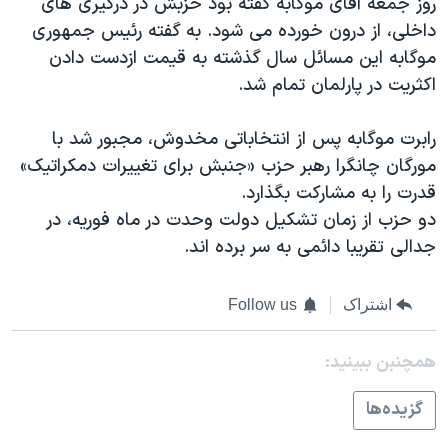
روز جمعه آقای موگابه گفته بود حزبش در درگیری های
اسرائیل در جنگ
داخلی، از درون خورده می شود. به گفته رئیس جمهوری
نرگس محمدی برنده جایزه نوبل صلح
موگابه این مسائل سال گذشته به قیمت ازدست دادن
همایش محافظه‌کاران آمریکا «سی‌پک»
اکثریت در پارلمان تمام شد.
صفحه‌های ویژه
رابرت موگابه پس از انتخاباتی مخدوش، مجبور شد با
سفر پرزیدنت ترامپ به چین
مورگان چانگرا رهبر حزب «جنبش برای تغییرات دمکراتیک»
قدرت را به مشارکت بگذارد.
دو حزب از زمان تشکیل دولت وحدت در ماه فوریه، در
جدالی تقریبا دائمی به سر برده اند.
اشتراک
Follow us
همچنبن ببینید:
گزيده‌ها