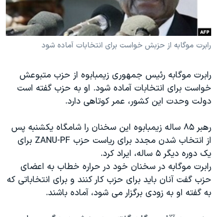
دنبال کنید
مستندها
فرهنگ و زندگی
حقوق شهروندی
انتخابات ریاست جمهوری آمریکا ۲۰۲۴
رابرت موگابه از حزبش خواست برای انتخابات آماده شود
اقتصادی
حمله جمهوری اسلامی به اسرائیل
رمز مهسا
علم و فناوری
زبانهای مختلف
رابرت موگابه رئیس جمهوری زیمبابوه از حزب متبوعش
اسرائیل در جنگ
ورزش زنان در ایران
خواست برای انتخابات آماده شود. او به حزب گفته است
گالری عکس
اعتراضات زن، زندگی، آزادی
دولت وحدت این کشور، عمر کوتاهی دارد.
آرشیو پخش زنده
مجموعه مستندهای دادخواهی
رهبر ۸۵ ساله زیمبابوه این سخنان را شامگاه یکشنبه پس
تریبونال مردمی آبان ۹۸
از انتخاب شدن مجدد برای ریاست حزب ZANU-PF برای
دادگاه حمید نوری
یک دوره دیگر ۵ ساله، ایراد کرد.
رابرت موگابه در سخنان خود در حراره خطاب به اعضای
چهل سال گروگان‌گیری
حزب گفت آنان باید برای حزب کار کنند و برای انتخاباتی که
قانون شفافیت دارائی کادر رهبری ایران
به گفته او به زودی برگزار می شود، آماده باشند.
اعتراضات مردمی آبان ۹۸