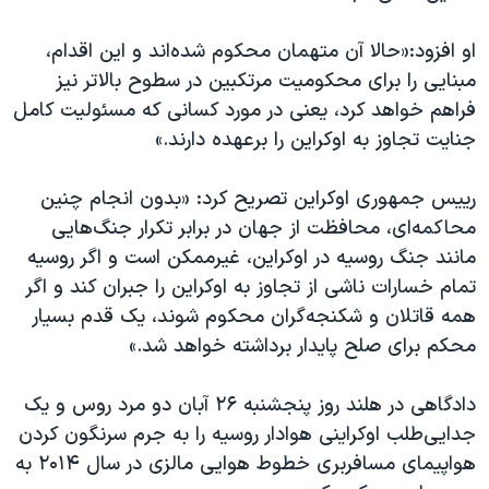
اسرائیل در جنگ
نرگس محمدی برنده جایزه نوبل صلح
او افزود:«حالا آن متهمان محکوم شده‌اند و این اقدام،
مبنایی را برای محکومیت مرتکبین در سطوح بالاتر نیز
همایش محافظه‌کاران آمریکا «سی‌پک»
فراهم خواهد کرد، یعنی در مورد کسانی که مسئولیت کامل
صفحه‌های ویژه
جنایت تجاوز به اوکراین را برعهده دارند.»
سفر پرزیدنت ترامپ به چین
رییس جمهوری اوکراین تصریح کرد: «بدون انجام چنین
محاکمه‌ای، محافظت از جهان در برابر تکرار جنگ‌هایی
مانند جنگ روسیه در اوکراین، غیرممکن است و اگر روسیه
تمام خسارات ناشی از تجاوز به اوکراین را جبران کند و اگر
همه قاتلان و شکنجه‌گران محکوم شوند، یک قدم بسیار
محکم برای صلح پایدار برداشته خواهد شد.»
دادگاهی در هلند روز پنجشنبه ۲۶ آبان دو مرد روس و یک
جدایی‌طلب اوکراینی هوادار روسیه را به جرم سرنگون کردن
هواپیمای مسافربری خطوط هوایی مالزی در سا‌ل ۲۰۱۴ به