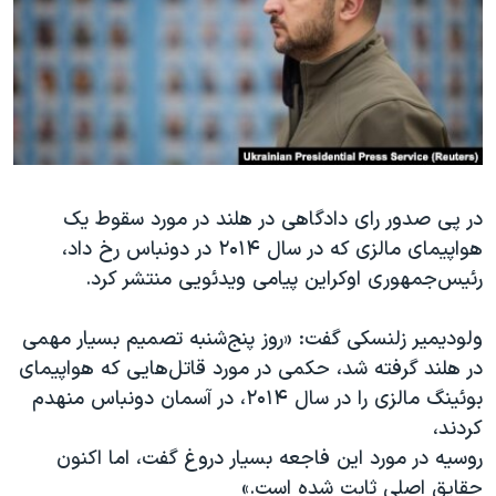
دنبال کنید
مستندها
فرهنگ و زندگی
حقوق شهروندی
انتخابات ریاست جمهوری آمریکا ۲۰۲۴
اقتصادی
حمله جمهوری اسلامی به اسرائیل
رمز مهسا
علم و فناوری
زبانهای مختلف
اسرائیل در جنگ
ورزش زنان در ایران
در پی صدور رای دادگاهی در هلند در مورد سقوط یک
گالری عکس
اعتراضات زن، زندگی، آزادی
هواپیمای مالزی که در سال ۲۰۱۴ در دونباس رخ داد،
آرشیو پخش زنده
مجموعه مستندهای دادخواهی
رئیس‌جمهوری اوکراین پیامی ویدئویی منتشر کرد.
تریبونال مردمی آبان ۹۸
ولودیمیر زلنسکی گفت: «روز پنج‌شنبه تصمیم بسیار مهمی
دادگاه حمید نوری
در هلند گرفته شد، حکمی در مورد قاتل‌هایی که هواپیمای
چهل سال گروگان‌گیری
بوئینگ مالزی را در سال ۲۰۱۴، در آسمان دونباس منهدم
قانون شفافیت دارائی کادر رهبری ایران
کردند،
روسیه در مورد این فاجعه بسیار دروغ گفت، اما اکنون
اعتراضات مردمی آبان ۹۸
حقایق اصلی ثابت شده‌ است.»