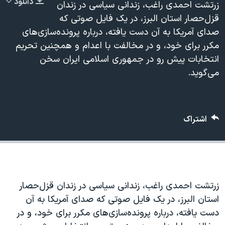
دانلود
زرتشت احمدی راغب، زندانی سیاسی در زندان
دنبال کنید
مستندها
فرهنگ و زندگی
قزل‌حصار استان البرز، در یک فایل صوتی که
حقوق شهروندی
انتخابات ریاست جمهوری آمریکا ۲۰۲۴
صدای آمریکا به آن دست یافته، درباره پرونده‌سازی‌های
مکرر برای خود، و در مخالفت با اعدام و همچنین تحریم
اقتصادی
حمله جمهوری اسلامی به اسرائیل
انتخابات پیش رو در جمهوری اسلامی ایران سخن
رمز مهسا
علم و فناوری
می‌گوید.
زبانهای مختلف
اسرائیل در جنگ
ورزش زنان در ایران
گالری عکس
اعتراضات زن، زندگی، آزادی
اشتراک
آرشیو پخش زنده
مجموعه مستندهای دادخواهی
تریبونال مردمی آبان ۹۸
دادگاه حمید نوری
چهل سال گروگان‌گیری
زرتشت احمدی راغب، زندانی سیاسی در زندان قزل‌حصار
قانون شفافیت دارائی کادر رهبری ایران
استان البرز، در یک فایل صوتی که صدای آمریکا به آن
اعتراضات مردمی آبان ۹۸
دست یافته، درباره پرونده‌سازی‌های مکرر برای خود، و در