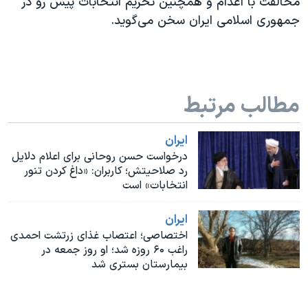
مخالفت با اعدام و همچنین تحریم انتخابات پیش رو در
اسرائیل در جنگ
جمهوری اسلامی ایران سخن می‌گوید.
نرگس محمدی برنده جایزه نوبل صلح
همایش محافظه‌کاران آمریکا «سی‌پک»
صفحه‌های ویژه
مطالب مرتبط
سفر پرزیدنت ترامپ به چین
ايران
درخواست حسن روحانی برای اعلام دلایل
رد صلاحیتش؛ کاربران: «داغ کردن تنور
انتخابات» است
ايران
اختصاصی؛ اعتصاب غذای زرتشت احمدی‌
راغب ۶۰‌‌ روزه شد؛ او روز جمعه در
بیمارستان بستری شد