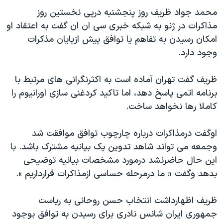
اسرائیل در جنگ
محمد جواد ظریف روز پنجشنبه درپی نخستین روز
نرگس محمدی برنده جایزه نوبل صلح
مذاکرات در ژنو به شبکه خبری سی ان ان گفت به اعتقاد او
امکان رسیدن به تفاهم یا توافق پیش ازپایان مذکرات
همایش محافظه‌کاران آمریکا «سی‌پک»
وجود دارد.
صفحه‌های ویژه
سفر پرزیدنت ترامپ به چین
ظریف گفت تهران آماده است به اکثرنگرانی های مرتبط با
برنامه اتمی پاسخ دهد، اما تاکید کردغنی سازی اورانیوم را
کاملا رها نخواهد ساخت.
اوگفت درمذاکرات درباره چارچوب توافق موافقت شد
وجمعه می تواند شاهد تدوین یک بیانیه مشترک باشد. با
این حال حاضرنشد درمورد مشخصات بیانیه توضیحی
بدهد وگفت « ما درمرحله حساسی ازمذاکرات قرارداریم ».
ظریف اظهارداشت انتخاب حسن روحانی به ریاست
جمهوری ایران شانس نادری برای رسیدن به توافق بوجود