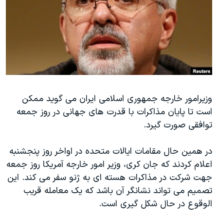
دنبال کنید
مستندها
فرهنگ و زندگی
حقوق شهروندی
انتخابات ریاست جمهوری آمریکا ۲۰۲۴
اقتصادی
حمله جمهوری اسلامی به اسرائیل
رمز مهسا
علم و فناوری
زبانهای مختلف
اسرائیل در جنگ
ورزش زنان در ایران
وزیرامور خارجه جمهوری اسلامی ایران می گوید ممکن
گالری عکس
اعتراضات زن، زندگی، آزادی
است تا پایان مذاکرات با قدرت های جهانی در روز جمعه
آرشیو پخش زنده
مجموعه مستندهای دادخواهی
توافقی صورت گیرد.
تریبونال مردمی آبان ۹۸
در همين حال مقامات ایالات متحده در اواخر روز پنجشنبه
دادگاه حمید نوری
اعلام کردند که جان کری، وزیر امور خارجه آمريکا روز جمعه
چهل سال گروگان‌گیری
جهت شرکت در مذاکرات هسته ای به ژنو سفر می کند. اين
قانون شفافیت دارائی کادر رهبری ایران
تصميم می تواند نشانگر آن باشد که یک معامله قریب
الوقوع در حال شکل گيری است.
اعتراضات مردمی آبان ۹۸