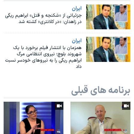
اسرائیل در جنگ
ايران
نرگس محمدی برنده جایزه نوبل صلح
جزئیاتی از «شکنجه و قتل» ابراهیم ریگی
در زاهدان: «در کلانتری» کشته شد
همایش محافظه‌کاران آمریکا «سی‌پک»
صفحه‌های ویژه
ايران
سفر پرزیدنت ترامپ به چین
همزمان با انتشار فیلم برخورد با یک
شهروند بلوچ؛ نیروی انتظامی مرگ
ابراهیم ریگی را به نیروهای خودسر نسبت
داد
برنامه های قبلی