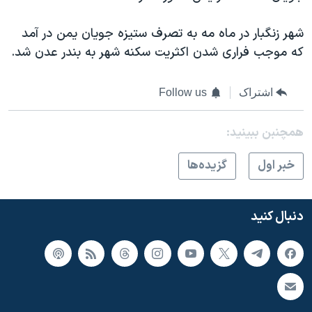
اسرائیل در جنگ
نرگس محمدی برنده جایزه نوبل صلح
شهر زنگبار در ماه مه به تصرف ستيزه جویان يمن در آمد
که موجب فراری شدن اکثريت سکنه شهر به بندر عدن شد.
همایش محافظه‌کاران آمریکا «سی‌پک»
صفحه‌های ویژه
اشتراک
Follow us
سفر پرزیدنت ترامپ به چین
همچنبن ببینید:
خبر اول
گزيده‌ها
دنبال کنید