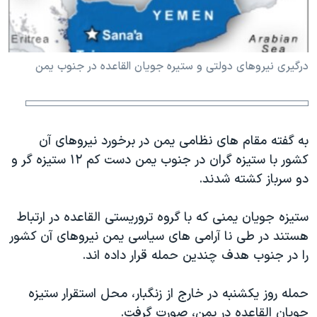
دنبال کنید
مستندها
فرهنگ و زندگی
حقوق شهروندی
انتخابات ریاست جمهوری آمریکا ۲۰۲۴
درگيری نيروهای دولتی و ستيره جويان القاعده در جنوب يمن
اقتصادی
حمله جمهوری اسلامی به اسرائیل
رمز مهسا
علم و فناوری
زبانهای مختلف
اسرائیل در جنگ
ورزش زنان در ایران
به گفته مقام های نظامی يمن در برخورد نيروهای آن
گالری عکس
اعتراضات زن، زندگی، آزادی
کشور با ستيزه گران در جنوب يمن دست کم ۱۲ ستيزه گر و
آرشیو پخش زنده
مجموعه مستندهای دادخواهی
دو سرباز کشته شدند.
تریبونال مردمی آبان ۹۸
ستيزه جویان يمنی که با گروه تروريستی القاعده در ارتباط
دادگاه حمید نوری
هستند در طی نا آرامی های سياسی يمن نيروهای آن کشور
چهل سال گروگان‌گیری
را در جنوب هدف چندين حمله قرار داده اند.
قانون شفافیت دارائی کادر رهبری ایران
حمله روز يکشنبه در خارج از زنگبار، محل استقرار ستيزه
اعتراضات مردمی آبان ۹۸
جویان القاعده در يمن، صورت گرفت.