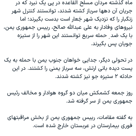
اسرائیل در جنگ
ماه گذشته مردان مسلح القاعده در پی يک نبرد که در
جريان آن دهها سرباز کشته شدند، توانستند کنترل شهر
نرگس محمدی برنده جایزه نوبل صلح
زنگبار را که نزديک شهر جَعار است بدست بگيرند؛ اما
همایش محافظه‌کاران آمریکا «سی‌پک»
نيروهای وفادار به علی عبدالله صالح، رييس جمهوری يمن،
صفحه‌های ویژه
با يک ضد ِ حمله سريع توانستند اين شهر را از ستيزه
جويان پس بگيرند.
سفر پرزیدنت ترامپ به چین
در تحولی ديگر، جدايی خواهان جنوب يمن با حمله به يک
پست ديده بانی ارتش، سه سرباز يمنی را کشتند. در اين
حادثه ۲ ستيزه جو نيز کشته شدند.
روز جمعه کشمکش ميان دو گروه هوادار و مخالف رئيس
جمهوری يمن از سر گرفته شد.
به گفته مقامات، رييس جمهوری يمن از بخش مراقبتهای
فوری بيمارستان در عربستان خارج شده است.