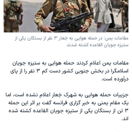
دنبال کنید
مستندها
فرهنگ و زندگی
حقوق شهروندی
انتخابات ریاست جمهوری آمریکا ۲۰۲۴
اقتصادی
حمله جمهوری اسلامی به اسرائیل
مقامات يمن: در حمله هوايی به جَعار ۳ نفر از بستگان يکی از
رمز مهسا
علم و فناوری
ستيزه جويان القاعده کشته شدند
زبانهای مختلف
اسرائیل در جنگ
ورزش زنان در ایران
گالری عکس
اعتراضات زن، زندگی، آزادی
مقامات يمن اعلام کردند حمله هوايی به ستيزه جويان
آرشیو پخش زنده
مجموعه مستندهای دادخواهی
اسلامگرا در بخش جنوبی کشور دست کم ۳ نفر را از پای
درآورده است.
تریبونال مردمی آبان ۹۸
دادگاه حمید نوری
جزييات حمله هوايی به شهرک جَعار اعلام نشده است، اما
چهل سال گروگان‌گیری
يک مقام يمنی به خبر گزاری فرانسه گفت بر اثر اين حمله
۳ تن از بستگان يکی از ستيزه جويان القاعده کشته شده
قانون شفافیت دارائی کادر رهبری ایران
اند.
اعتراضات مردمی آبان ۹۸