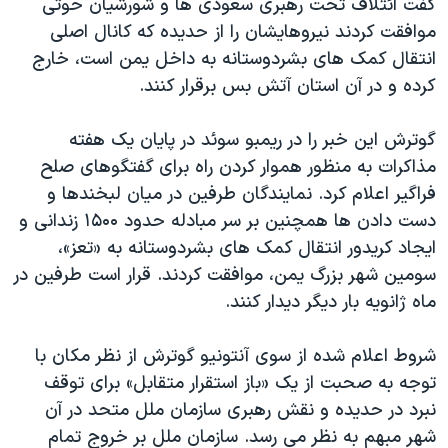
گفت ائتلاف تحت رهبری سعودی ها و شورشیان حوثی
اسرائیل در جنگ
موافقت کردند نیروهایشان را از حدیده که کانال اصلی
نرگس محمدی برنده جایزه نوبل صلح
انتقال کمک های بشردوستانه به داخل یمن است، خارج
همایش محافظه‌کاران آمریکا «سی‌پک»
کرده و در آن استان آتش بس برقرار کنند.
صفحه‌های ویژه
گوترش این خبر را در ریمبو سوئد در پایان یک هفته
سفر پرزیدنت ترامپ به چین
مذاکرات به منظور هموار کردن راه برای گفتگوهای صلح
فراگیر اعلام کرد. نمایندگان طرفین در میان لبخندها و
دست دادن ها همچنین بر سر مبادله حدود ۱۵۰۰ زندانی و
ایجاد کریدور انتقال کمک های بشردوستانه به «تعز»،
سومین شهر بزرگ یمن، موافقت کردند. قرار است طرفین در
ماه ژانویه بار دیگر دیدار کنند.
شروط اعلام شده از سوی آنتونیو گوترش از نظر مکان با
توجه به صحبت از یک «باز استقرار متقابل» برای توقف
نبرد در حدیده و نقش رهبری سازمان ملل متحد در آن
شهر مبهم به نظر می رسد. سازمان ملل بر خروج تمام