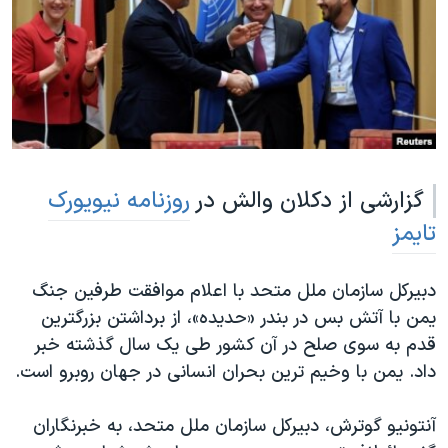
دنبال کنید
مستندها
فرهنگ و زندگی
حقوق شهروندی
انتخابات ریاست جمهوری آمریکا ۲۰۲۴
اقتصادی
حمله جمهوری اسلامی به اسرائیل
رمز مهسا
علم و فناوری
زبانهای مختلف
اسرائیل در جنگ
ورزش زنان در ایران
گزارشی از دکلان والش در
روزنامه نیویورک
گالری عکس
اعتراضات زن، زندگی، آزادی
تایمز
آرشیو پخش زنده
مجموعه مستندهای دادخواهی
تریبونال مردمی آبان ۹۸
دبیرکل سازمان ملل متحد با اعلام موافقت طرفین جنگ
دادگاه حمید نوری
یمن با آتش بس در بندر «حدیده»، از برداشتن بزرگترین
قدم به سوی صلح در آن کشور طی یک سال گذشته خبر
چهل سال گروگان‌گیری
داد. یمن با وخیم ترین بحران انسانی در جهان روبرو است.
قانون شفافیت دارائی کادر رهبری ایران
اعتراضات مردمی آبان ۹۸
آنتونیو گوترش، دبیرکل سازمان ملل متحد، به خبرنگاران