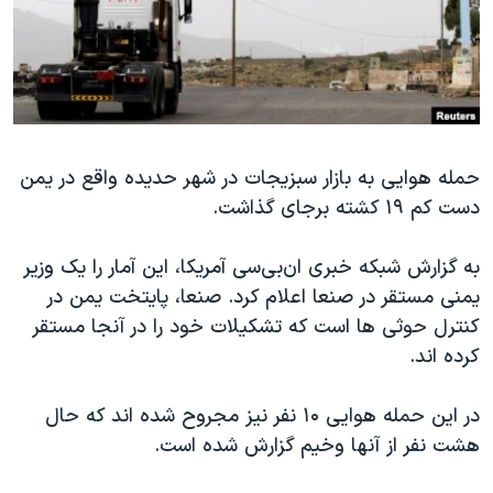
دنبال کنید
مستندها
فرهنگ و زندگی
حقوق شهروندی
انتخابات ریاست جمهوری آمریکا ۲۰۲۴
اقتصادی
حمله جمهوری اسلامی به اسرائیل
رمز مهسا
علم و فناوری
زبانهای مختلف
حمله هوایی به بازار سبزیجات در شهر حدیده واقع در یمن
اسرائیل در جنگ
ورزش زنان در ایران
دست کم ۱۹ کشته برجای گذاشت.
گالری عکس
اعتراضات زن، زندگی، آزادی
آرشیو پخش زنده
مجموعه مستندهای دادخواهی
به گزارش شبکه خبری ان‌بی‌سی آمریکا، این آمار را یک وزیر
یمنی مستقر در صنعا اعلام کرد. صنعا، پایتخت یمن در
تریبونال مردمی آبان ۹۸
کنترل حوثی ها است که تشکیلات خود را در آنجا مستقر
دادگاه حمید نوری
کرده اند.
چهل سال گروگان‌گیری
در این حمله هوایی ۱۰ نفر نیز مجروح شده اند که حال
قانون شفافیت دارائی کادر رهبری ایران
هشت نفر از آنها وخیم گزارش شده است.
اعتراضات مردمی آبان ۹۸