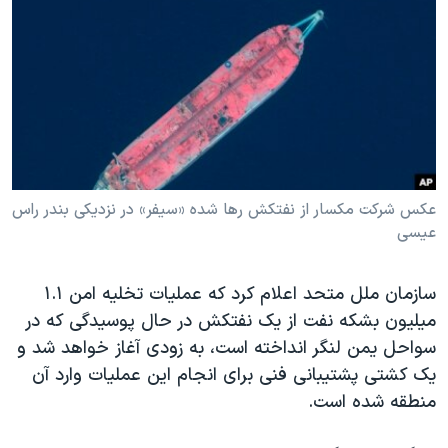
دنبال کنید
مستندها
فرهنگ و زندگی
حقوق شهروندی
انتخابات ریاست جمهوری آمریکا ۲۰۲۴
اقتصادی
حمله جمهوری اسلامی به اسرائیل
رمز مهسا
علم و فناوری
زبانهای مختلف
اسرائیل در جنگ
ورزش زنان در ایران
گالری عکس
اعتراضات زن، زندگی، آزادی
عکس شرکت مکسار از نفتکش رها شده «سیفر» در نزدیکی بندر راس
عیسی
آرشیو پخش زنده
مجموعه مستندهای دادخواهی
تریبونال مردمی آبان ۹۸
سازمان ملل متحد اعلام کرد که عملیات تخلیه امن ۱.۱
دادگاه حمید نوری
میلیون بشکه نفت از یک نفتکش در حال پوسیدگی که در
چهل سال گروگان‌گیری
سواحل یمن لنگر انداخته است، به زودی آغاز خواهد شد و
یک کشتی پشتیبانی فنی برای انجام این عملیات وارد آن
قانون شفافیت دارائی کادر رهبری ایران
منطقه شده است.
اعتراضات مردمی آبان ۹۸