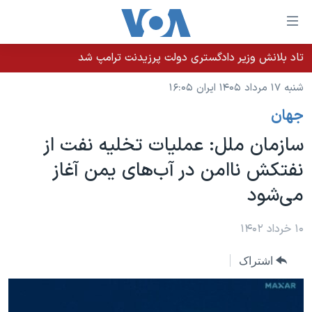
ینکهای
ابل
سترسی
تاد بلانش وزیر دادگستری دولت پرزیدنت ترامپ شد
خانه
هش
شنبه ۱۷ مرداد ۱۴۰۵ ایران ۱۶:۰۵
نسخه سبک وب‌سایت
ه
جهان
حتوای
موضوع ها
صلی
سازمان ملل: عملیات تخلیه نفت از
برنامه های تلویزیونی
ایران
هش
نفتکش ناامن در آب‌های یمن آغاز
جدول برنامه ها
ه
آمریکا
می‌شود
فحه
صفحه‌های ویژه
جهان
صلی
فرکانس‌های صدای آمریکا
ورزشی
جام جهانی ۲۰۲۶
۱۰ خرداد ۱۴۰۲
هش
پخش رادیویی
ه
گزیده‌ها
عملیات خشم حماسی
اشتراک
ستجو
۲۵۰سالگی آمریکا
ویژه برنامه‌ها
یادگیری زبان انگلیسی
ویدیوها
بایگانی برنامه‌های تلویزیونی