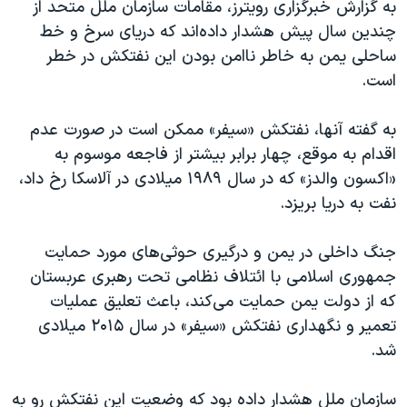
اسرائیل در جنگ
به گزارش خبرگزاری رویترز، مقامات سازمان ملل متحد از
چندین سال‌ پیش هشدار داده‌اند که دریای سرخ و خط
نرگس محمدی برنده جایزه نوبل صلح
ساحلی یمن به خاطر ناامن بودن این نفتکش در خطر
همایش محافظه‌کاران آمریکا «سی‌پک»
است.
صفحه‌های ویژه
به گفته آنها، نفتکش «سیفر» ممکن است در صورت عدم
سفر پرزیدنت ترامپ به چین
اقدام به موقع، چهار برابر بیشتر از فاجعه موسوم به
«اکسون والدز» که در سال ۱۹۸۹ میلادی در آلاسکا رخ داد،
نفت به دریا بریزد.
جنگ داخلی در یمن و درگیری حوثی‌های مورد حمایت
جمهوری اسلامی با ائتلاف نظامی تحت رهبری عربستان
که از دولت یمن حمایت می‌کند، باعث تعلیق عملیات
تعمیر و نگهداری نفتکش «سیفر» در سال ۲۰۱۵ میلادی
شد.
سازمان ملل هشدار داده بود که وضعیت این نفتکش رو به