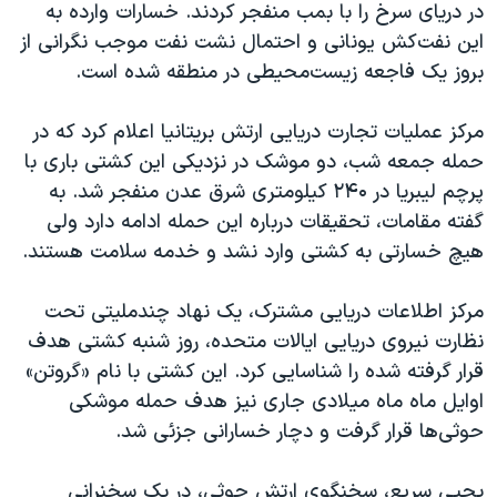
اسرائیل در جنگ
در دریای سرخ را با بمب منفجر کردند. خسارات وارده به
این نفت‌کش یونانی و احتمال نشت نفت موجب نگرانی از
نرگس محمدی برنده جایزه نوبل صلح
بروز یک فاجعه زیست‌محیطی در منطقه شده است.
همایش محافظه‌کاران آمریکا «سی‌پک»
صفحه‌های ویژه
مرکز عملیات تجارت دریایی ارتش بریتانیا اعلام کرد که در
حمله جمعه شب، دو موشک در نزدیکی این کشتی باری با
سفر پرزیدنت ترامپ به چین
پرچم لیبریا در ۲۴۰ کیلومتری شرق عدن منفجر شد. به
گفته مقامات، تحقیقات درباره این حمله ادامه دارد ولی
هیچ خسارتی به کشتی وارد نشد و خدمه سلامت هستند.
مرکز اطلاعات دریایی مشترک، یک نهاد چندملیتی تحت
نظارت نیروی دریایی ایالات متحده، روز شنبه کشتی هدف
قرار گرفته شده را شناسایی کرد. این کشتی با نام «گروتن»
اوایل ماه ماه میلادی جاری نیز هدف حمله موشکی
حوثی‌ها قرار گرفت و دچار خسارانی جزئی شد.
یحیی سریع، سخنگوی ارتش حوثی، در یک سخنرانی