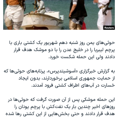
دنبال کنید
مستندها
فرهنگ و زندگی
حقوق شهروندی
انتخابات ریاست جمهوری آمریکا ۲۰۲۴
اقتصادی
حمله جمهوری اسلامی به اسرائیل
رمز مهسا
علم و فناوری
زبانهای مختلف
حوثی‌های یمن روز شنبه دهم شهریور یک کشتی باری با
اسرائیل در جنگ
ورزش زنان در ایران
پرچم لیبریا را در خلیج عدن را با دو موشک هدف قرار
گالری عکس
اعتراضات زن، زندگی، آزادی
دادند ولی این حمله شکست خورد.
آرشیو پخش زنده
مجموعه مستندهای دادخواهی
به گزارش خبرگزاری «آسوشیتدپرس»، پرتابه‌های حوثی‌ها که
تریبونال مردمی آبان ۹۸
از حمایت جمهوری اسلامی برخوردارند، بدون ایجاد
دادگاه حمید نوری
خسارت در آب‌های اطراف کشتی فرود آمدند.
چهل سال گروگان‌گیری
این حمله موشکی پس از آن صورت گرفت که حوثی‌ها در
قانون شفافیت دارائی کادر رهبری ایران
روزهای اخیر چندین بار یک نفت‌کش با پرچم یونان را
اعتراضات مردمی آبان ۹۸
هدف قرار دادند و حتی بخش‌هایی از این کشتی رها شده