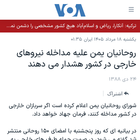
ینکهای
ابل
سترسی
ترکیه: آنکارا، ریاض و اسلام‌آباد هیچ کشور مشخصی را دشمن نمی‌دانند مگر اینکه آن کشور اقدام خصمانه‌ای انجام دهد
خانه
هش
یکشنبه ۱۸ مرداد ۱۴۰۵ ایران ۰۱:۳۵
نسخه سبک وب‌سایت
ه
روحانیان یمن علیه مداخله نیروهای
حتوای
موضوع ها
خارجی در کشور هشدار می دهند
صلی
برنامه های تلویزیونی
ایران
هش
جدول برنامه ها
ه
۲۴ دی ۱۳۸۸
آمریکا
فحه
صفحه‌های ویژه
جهان
اشتراک
صلی
فرکانس‌های صدای آمریکا
ورزشی
جام جهانی ۲۰۲۶
هش
شورای روحانیان یمن اعلام کرده است اگر سربازان خارجی
پخش رادیویی
ه
گزیده‌ها
عملیات خشم حماسی
در کشور مداخله کنند، فرمان جهاد خواهد داد.
ستجو
۲۵۰سالگی آمریکا
ویژه برنامه‌ها
یادگیری زبان انگلیسی
در بیانیه ای که روز پنجشنبه با امضای ۱۵۰ روحانی منتشر
ویدیوها
بایگانی برنامه‌های تلویزیونی
شد گفته می شود، در صورت حمله طرف های خارجی به