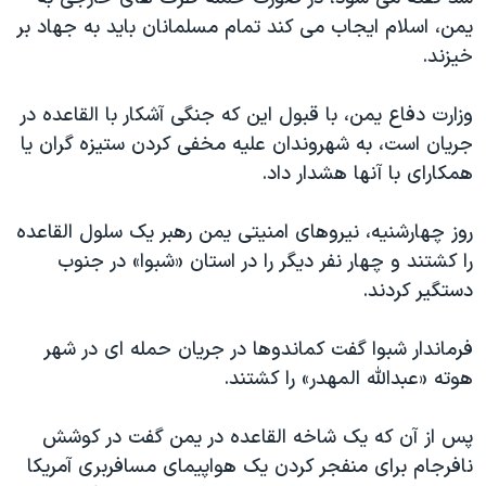
دنبال کنید
مستندها
فرهنگ و زندگی
یمن، اسلام ایجاب می کند تمام مسلمانان باید به جهاد بر
خیزند.
حقوق شهروندی
انتخابات ریاست جمهوری آمریکا ۲۰۲۴
اقتصادی
حمله جمهوری اسلامی به اسرائیل
وزارت دفاع یمن، با قبول این که جنگی آشکار با القاعده در
رمز مهسا
علم و فناوری
جریان است، به شهروندان علیه مخفی کردن ستیزه گران یا
زبانهای مختلف
همکارای با آنها هشدار داد.
اسرائیل در جنگ
ورزش زنان در ایران
گالری عکس
اعتراضات زن، زندگی، آزادی
روز چهارشنیه، نیروهای امنیتی یمن رهبر یک سلول القاعده
آرشیو پخش زنده
مجموعه مستندهای دادخواهی
را کشتند و چهار نفر دیگر را در استان «شبوا» در جنوب
دستگیر کردند.
تریبونال مردمی آبان ۹۸
دادگاه حمید نوری
فرماندار شبوا گفت کماندوها در جریان حمله ای در شهر
چهل سال گروگان‌گیری
هوته «عبدالله المهدر» را کشتند.
قانون شفافیت دارائی کادر رهبری ایران
پس از آن که یک شاخه القاعده در یمن گفت در کوشش
اعتراضات مردمی آبان ۹۸
نافرجام برای منفجر کردن یک هواپیمای مسافربری آمریکا