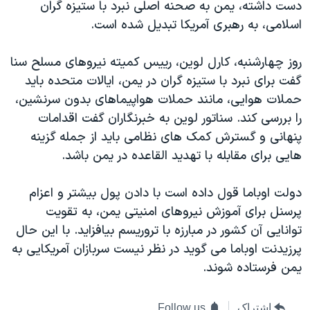
اسرائیل در جنگ
دست داشته، یمن به صحنه اصلی نبرد با ستیزه گران
اسلامی، به رهبری آمریکا تبدیل شده است.
نرگس محمدی برنده جایزه نوبل صلح
همایش محافظه‌کاران آمریکا «سی‌پک»
روز چهارشنبه، کارل لوین، رییس کمیته نیروهای مسلح سنا
صفحه‌های ویژه
گفت برای نبرد با ستیزه گران در یمن، ایالات متحده باید
حملات هوایی، مانند حملات هواپیماهای بدون سرنشین،
سفر پرزیدنت ترامپ به چین
را بررسی کند. سناتور لوین به خبرنگاران گفت اقدامات
پنهانی و گسترش کمک های نظامی باید از جمله گزینه
هایی برای مقابله با تهدید القاعده در یمن باشد.
دولت اوباما قول داده است با دادن پول بیشتر و اعزام
پرسنل برای آموزش نیروهای امنیتی یمن، به تقویت
توانایی آن کشور در مبارزه با تروریسم بیافزاید. با این حال
پرزیدنت اوباما می گوید در نظر نیست سربازان آمریکایی به
یمن فرستاده شوند.
اشتراک
Follow us