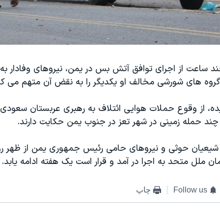
ند ساعت از اجرای توافق آتش بس در يمن، نيروهای وفادار به 
روه های شورشی مخالف او يکديگر را به نقض آن متهم می کن
ه، از وقوع حملات هوايی ائتلاف به رهبری عربستان سعودی 
چند حمله زمينی در شهر تعز در جنوب يمن حکايت دارند.
عیان حوثی و نیروهای حامی رئیس جمهوری یمن از ظهر روز
ن ملل متحد به اجرا در آمد و قرار است يک هفته ادامه يابد.
Follow us
چاپ