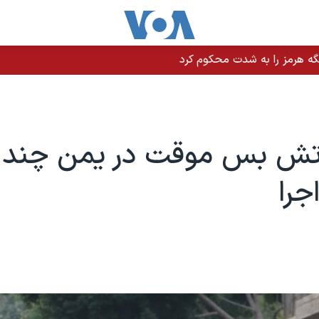
نت ترامپ وعده کمک یک میلیارد دلاری داد
ش بس موقت در یمن چند
جرا