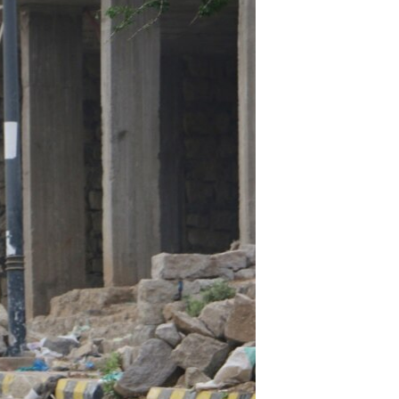
مستندها
فرهنگ و زندگی
حقوق شهروندی
انتخابات ریاست جمهوری آمریکا ۲۰۲۴
اقتصادی
حمله جمهوری اسلامی به اسرائیل
رمز مهسا
علم و فناوری
اسرائیل در جنگ
ورزش زنان در ایران
گالری عکس
اعتراضات زن، زندگی، آزادی
آرشیو پخش زنده
مجموعه مستندهای دادخواهی
تریبونال مردمی آبان ۹۸
دادگاه حمید نوری
چهل سال گروگان‌گیری
قانون شفافیت دارائی کادر رهبری ایران
اعتراضات مردمی آبان ۹۸
اسرائیل در جنگ