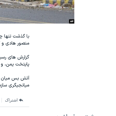
نرگس محمدی برنده جایزه نوبل صلح
همایش محافظه‌کاران آمریکا «سی‌پک»
صفحه‌های ویژه
سفر پرزیدنت ترامپ به چین
با گذشت تنها چ
منصور هادی و گ
گزارش های رسيد
پايتخت يمن، و 
آتش بس میان شی
ميانجيگری سازما
اشتراک