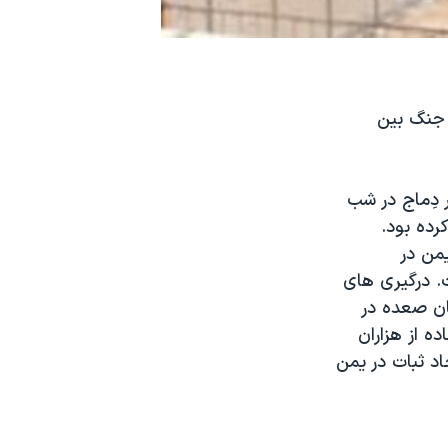
 جنگ بین
دِماج در شب
یمن در
. درگیری های
ان صعده در
ه از هزاران
د ثبات در یمن