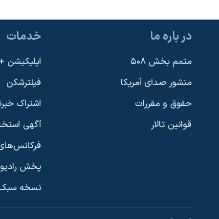
در باره ما
خدمات
متمم بخش ۵۰۸
اپلیکیشن +VOA
منشور صدای آمریکا
فیلترشکن
حقوق و مقررات
اشتراک خبرن
قوانین تالار
آگهی استخد
فرکانس‌های 
پخش رادیو
یادگیری زبان انگلیسی
نسخه سبک 
دنبال کنید