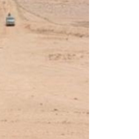
مستندها
فرهنگ و زندگی
حقوق شهروندی
انتخابات ریاست جمهوری آمریکا ۲۰۲۴
اقتصادی
حمله جمهوری اسلامی به اسرائیل
رمز مهسا
علم و فناوری
اسرائیل در جنگ
ورزش زنان در ایران
گالری عکس
اعتراضات زن، زندگی، آزادی
آرشیو پخش زنده
مجموعه مستندهای دادخواهی
تریبونال مردمی آبان ۹۸
دادگاه حمید نوری
چهل سال گروگان‌گیری
قانون شفافیت دارائی کادر رهبری ایران
اعتراضات مردمی آبان ۹۸
اسرائیل در جنگ