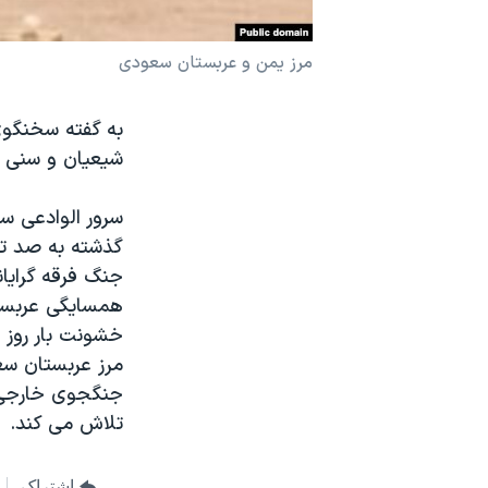
نرگس محمدی برنده جایزه نوبل صلح
مرز یمن و عربستان سعودی
همایش محافظه‌کاران آمریکا «سی‌پک»
صفحه‌های ویژه
به گفته سخنگوی
سفر پرزیدنت ترامپ به چین
شیعیان و سنی ه
سرور الوادعی س
گذشته به صد تن افزای
جنگ فرقه گرایان
همسایگی عربستا
خشونت بار روز 
مرز عربستان سعو
جنگجوی خارجی بر
تلاش می کند.
اشتراک