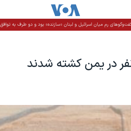
ت‌وگوهای رم میان اسرائیل و لبنان «سازنده» بود و دو طرف به توافق ن
ر در یمن کشته شدند