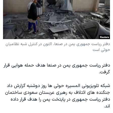
دنبال کنید
مستندها
فرهنگ و زندگی
حقوق شهروندی
انتخابات ریاست جمهوری آمریکا ۲۰۲۴
اقتصادی
حمله جمهوری اسلامی به اسرائیل
رمز مهسا
علم و فناوری
زبانهای مختلف
اسرائیل در جنگ
ورزش زنان در ایران
دفتر ریاست جمهوری یمن در صنعا، اکنون در کنترل شبه نظامیان
حوثی است
گالری عکس
اعتراضات زن، زندگی، آزادی
آرشیو پخش زنده
مجموعه مستندهای دادخواهی
دفتر ریاست جمهوری یمن در صنعا هدف حمله هوایی قرار
تریبونال مردمی آبان ۹۸
گرفت.
دادگاه حمید نوری
شبکه تلویزیونی المسیره حوثی ها روز دوشنبه گزارش داد
چهل سال گروگان‌گیری
جنگنده های ائتلاف به رهبری عربستان سعودی ساختمان
قانون شفافیت دارائی کادر رهبری ایران
دفتر ریاست جمهوری در پایتخت یمن را هدف قرار داده
اعتراضات مردمی آبان ۹۸
اند.