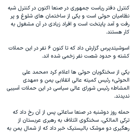
اسرائیل در جنگ
کنترل دفتر ریاست جمهوری در صنعا اکنون در کنترل شبه
نرگس محمدی برنده جایزه نوبل صلح
نظامیان حوثی است و یکی از ساختمان های شلوغ و پر
همایش محافظه‌کاران آمریکا «سی‌پک»
رفت و آمد پایتخت است و افراد زیادی در آن مشغول به
کار هستند.
صفحه‌های ویژه
سفر پرزیدنت ترامپ به چین
اسوشیتدپرس گزارش داد که تا کنون ۶ نفر در این حملات
کشته و حدود شصت نفر زخمی شده اند.
یکی از سخنگویان حوثی ها اعلام کرد «محمد علی
الحوثی» رئیس کمیته عالی انقلابی یمن و «مهدی
المشاط» رئیس شورای عالی سیاسی در این حملات آسیبی
ندیدند.
حمله روز دوشنبه در صنعا ساعاتی پس از آن رخ داد که
ترکی المالکی، سخنگوی ائتلاف به رهبری عربستان از
رهگیری دو موشک بالیستیک خبر داد که از شمال یمن به