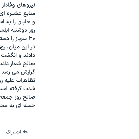
مستندها
فرهنگ و زندگی
نیروهای وفادار 
منابع عشیره ای 
حقوق شهروندی
انتخابات ریاست جمهوری آمریکا ۲۰۲۴
و خلبان را به اس
اقتصادی
حمله جمهوری اسلامی به اسرائیل
روز دوشنبه ایلم
رمز مهسا
علم و فناوری
۳۰ سرباز را دستگیر کردند.
در این میان، رو
اسرائیل در جنگ
ورزش زنان در ایران
دادند و انگشت ه
گالری عکس
اعتراضات زن، زندگی، آزادی
صالح شعار دادند
آرشیو پخش زنده
مجموعه مستندهای دادخواهی
گزارش می رسد اع
تظاهرات علیه ر
تریبونال مردمی آبان ۹۸
شدت گرفته است. گفته م
دادگاه حمید نوری
صالح روز جمعه 
چهل سال گروگان‌گیری
حمله ای به مجت
قانون شفافیت دارائی کادر رهبری ایران
اعتراضات مردمی آبان ۹۸
اشتراک
اسرائیل در جنگ