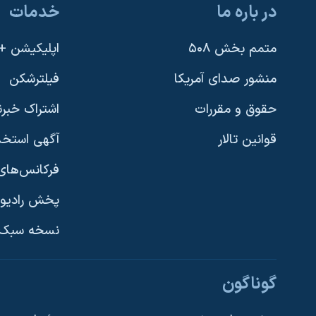
در باره ما
خدمات
متمم بخش ۵۰۸
اپلیکیشن +VOA
منشور صدای آمریکا
فیلترشکن
حقوق و مقررات
اشتراک خبرن
قوانین تالار
آگهی استخد
فرکانس‌های 
پخش رادیو
یادگیری زبان انگلیسی
نسخه سبک 
دنبال کنید
گوناگون