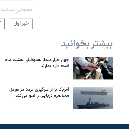
نرگس محمدی برنده جایزه نوبل صلح
همچنبن ببینید:
همایش محافظه‌کاران آمریکا «سی‌پک»
خبر اول
گ
صفحه‌های ویژه
سفر پرزیدنت ترامپ به چین
بیشتر بخوانید
چهار هزار بیمار هموفیلی هشت ماه
است دارو ندارند
آمریکا با از سرگیری تردد در هرمز،
محاصره دریایی را لغو می‌کند