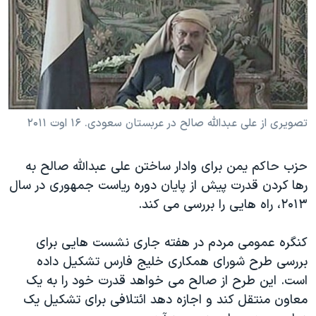
دنبال کنید
مستندها
فرهنگ و زندگی
حقوق شهروندی
انتخابات ریاست جمهوری آمریکا ۲۰۲۴
اقتصادی
حمله جمهوری اسلامی به اسرائیل
رمز مهسا
علم و فناوری
زبانهای مختلف
اسرائیل در جنگ
ورزش زنان در ایران
تصویری از علی عبدالله صالح در عربستان سعودی. ۱۶ اوت ۲۰۱۱
گالری عکس
اعتراضات زن، زندگی، آزادی
حزب حاکم یمن برای وادار ساختن علی عبدالله صالح به
آرشیو پخش زنده
مجموعه مستندهای دادخواهی
رها کردن قدرت پیش از پایان دوره ریاست جمهوری در سال
تریبونال مردمی آبان ۹۸
۲۰۱۳، راه هایی را بررسی می کند.
دادگاه حمید نوری
کنگره عمومی مردم در هفته جاری نشست هایی برای
چهل سال گروگان‌گیری
بررسی طرح شورای همکاری خلیج فارس تشکیل داده
قانون شفافیت دارائی کادر رهبری ایران
است. این طرح از صالح می خواهد قدرت خود را به یک
اعتراضات مردمی آبان ۹۸
معاون منتقل کند و اجازه دهد ائتلافی برای تشکیل یک