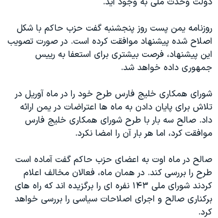
دولت وحدت ملی به وجود آید.
اسرائیل در جنگ
نرگس محمدی برنده جایزه نوبل صلح
روزنامه یمن پست روز پنجشنبه گفت حزب حاکم با شکل
همایش محافظه‌کاران آمریکا «سی‌پک»
اصلاح شده پیشنهاد موافقت کرده است. در صورت تصویب
این پیشنهاد، فرصت بیشتری برای استعفا به رییس
صفحه‌های ویژه
جمهوری داده خواهد شد.
سفر پرزیدنت ترامپ به چین
شورای همکاری خلیج فارس طرح خود را در ماه آوریل در
تلاش برای پایان دادن به ماه ها اعتراضات در یمن ارائه
داد. صالح سه بار با طرح شورای همکاری خلیج فارس
موافقت کرد، اما هر بار آن را امضا نکرد.
صالح در ماه اوت به اعضای حزب حاکم گفت آماده است
طرح را بررسی کند. در همان ماه، فعالان مخالف اعلام
کردند شورای ملی ۱۴۳ نفره ای را برگزیده اند که راه های
برکناری صالح و اجرای اصلاحات سیاسی را بررسی خواهد
کرد.