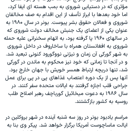
مؤثری که در دستيابی شوروی به بمب هسته ای ايفا کرد،
اما خود بعدها با ابراز تأسف از اين اقدام به صف مخالفان
شوروی و فعالان حقوق بشر پيوست. بونر در سال ۱۹۸۰ به
عنوان يکی از اعضای يک جنبش مخالف دولت شوروی که
در سالهای ۱۹۶۰ پا گرفته بود، به اتهام سخنرانی عليه حمله
شوروی به افغانستان همراه با ساخاروف در داخل شوروی
به شهر گورکی آن زمان و نيژنی نووگورود کنونی تبعيد شد.
و در آنجا تا زمانی که خود نيز محکوم به ماندن در گورکی
شد، تنها دريچه ارتباط همسر خويش با جهان خارج بود.
آنها پس از يک دوره اعتصاب غذاهای پی در پی برای عمل
جراحی قلب اجازه گرفتند به ايالات متحده سفر کنند. در
سال ۱۹۸۶ به دعوت ميخائيل گورباچف رهبر اصلاح طلب
روسيه به کشور بازگشتند.
مراسم يادبود بونر در روز سه شنبه آينده در شهر بروکلين در
ايالت ماساچوست آمريکا برگزار خواهد شد. پيکر وی بنا به