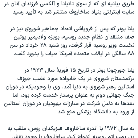
اسرائیل در جنگ
طریق بيانيه ای که از سوی تاتيانا و آلکسی فرزندان آنان در
سايت اينترنتی بنياد ساخاروف منتشر شد به تأييد رسيد.
نرگس محمدی برنده جایزه نوبل صلح
همایش محافظه‌کاران آمریکا «سی‌پک»
یلنا بونر که پس از فروپاشی اتحاد جماهير شوروی نیز در
صفحه‌های ویژه
صف منتقدان نظام جدید روسیه، بويژه ولاديمير پوتين
نخست وزير روسيه قرار گرفت، روز شنبه ۲۸ خرداد در سن
سفر پرزیدنت ترامپ به چین
۸۸ سالگی در ايالات متحده آمریکا حيات را بدورد گفت.
يلنا جورجِونا بونر در تاريخ ۱۵ فوريۀ سال ۱۹۲۳ در
ترکمنستان شوروی در يک خانواده مورد غضب جوزف
استالين رهبر شوروی به دنيا آمد. وی با وجوديکه در دوران
جنگ جهانی دوم به عنوان پرستار خدمت کرده بود، اما
بعدها به دليل شرکت در مبارزات يهوديان در دوران استالين
از ورود به دانشگاه پزشکی منع شد.
به سال ۱۹۷۲ با آندره ساخاروف فيزيکدان روس، ملقب به
پدر بمب اتم روسیه ازدواج کرد. ساخاروف با وجود نقش