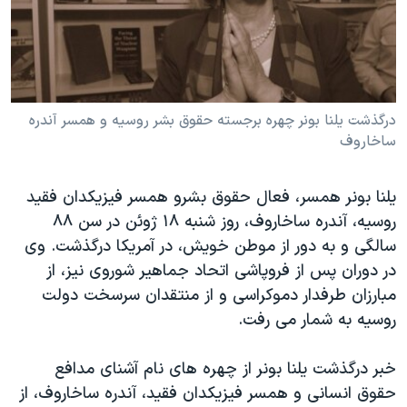
دنبال کنید
مستندها
فرهنگ و زندگی
حقوق شهروندی
انتخابات ریاست جمهوری آمریکا ۲۰۲۴
اقتصادی
حمله جمهوری اسلامی به اسرائیل
رمز مهسا
علم و فناوری
درگذشت یلنا بونر چهره برجسته حقوق بشر روسیه و همسر آندره
زبانهای مختلف
ساخاروف
اسرائیل در جنگ
ورزش زنان در ایران
گالری عکس
اعتراضات زن، زندگی، آزادی
يلنا بونر همسر، فعال حقوق بشرو همسر فيزيکدان فقيد
آرشیو پخش زنده
مجموعه مستندهای دادخواهی
روسيه، آندره ساخاروف، روز شنبه ۱۸ ژوئن در سن ۸۸
سالگی و به دور از موطن خويش، در آمريکا درگذشت. وی
تریبونال مردمی آبان ۹۸
در دوران پس از فروپاشی اتحاد جماهير شوروی نیز، از
دادگاه حمید نوری
مبارزان طرفدار دموکراسی و از منتقدان سرسخت دولت
چهل سال گروگان‌گیری
روسيه به شمار می رفت.
قانون شفافیت دارائی کادر رهبری ایران
خبر درگذشت يلنا بونر از چهره های نام آشنای مدافع
اعتراضات مردمی آبان ۹۸
حقوق انسانی و همسر فيزيکدان فقيد، آندره ساخاروف، از