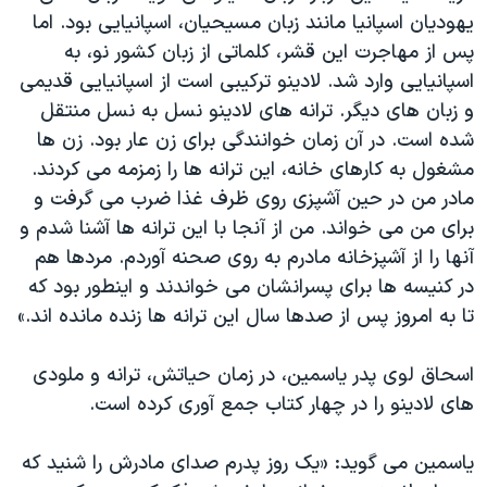
اسرائیل در جنگ
یهودیان اسپانیا مانند زبان مسیحیان، اسپانیایی بود. اما
نرگس محمدی برنده جایزه نوبل صلح
پس از مهاجرت این قشر، کلماتی از زبان کشور نو، به
اسپانیایی وارد شد. لادینو ترکیبی است از اسپانیایی قدیمی
همایش محافظه‌کاران آمریکا «سی‌پک»
و زبان های دیگر. ترانه های لادینو نسل به نسل منتقل
صفحه‌های ویژه
شده است. در آن زمان خوانندگی برای زن عار بود. زن ها
سفر پرزیدنت ترامپ به چین
مشغول به کارهای خانه، این ترانه ها را زمزمه می کردند.
مادر من در حین آشپزی روی ظرف غذا ضرب می گرفت و
برای من می خواند. من از آنجا با این ترانه ها آشنا شدم و
آنها را از آشپزخانه مادرم به روی صحنه آوردم. مردها هم
در کنیسه ها برای پسرانشان می خواندند و اینطور بود که
تا به امروز پس از صدها سال این ترانه ها زنده مانده اند.»
اسحاق لوی پدر یاسمین، در زمان حیاتش، ترانه و ملودی
های لادینو را در چهار کتاب جمع آوری کرده است.
ياسمين می گويد: «یک روز پدرم صدای مادرش را شنید که