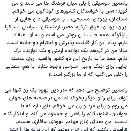
یاسمین موسیقی را پلی میان فرهنگ ها می نامد و می
گويد: «من با خوانندگان کشورهای گوناگون می خوانم.
مسلمان، یهودی، مسیحی،... با موسیقی دان هایی از
ایران، یونان، عراق، ترکیه، مصر، ارمنستان، اسراییل، اسپانیا،
پاراگوئه، همه جا.... این روش من است و به آن اعتقاد
دارم. پیام این کار قابلیت پذیرش و احترام دو جانبه است.
مثلا من در گروهم یک نوازنده ارمنی و یک نوازنده ترک
دارم. همه ما به تاریخ این دو کشور واقفیم. روی صحنه
جایی برای جنگ و بی احترامی وجود ندارد. با هم، معنایی
را خلق می کنیم که از ما بزرگتر است.»
ياسمين توضيح می دهد که «در دین یهود یک زن تنها می
تواند برای زنان دیگر بخواند اما من بر صحنه های جهان
می روم و برای مرد و زن می خوانم. باور دارم که با
خواندن، شنوندگانم را راضی و خشنود می کنم و اینکار گناه
نیست. من صدای زنان مهاجر یهودی سافاری هستم.
فراموش نکنیم که این زنان بودند که این ترانه ها را زنده