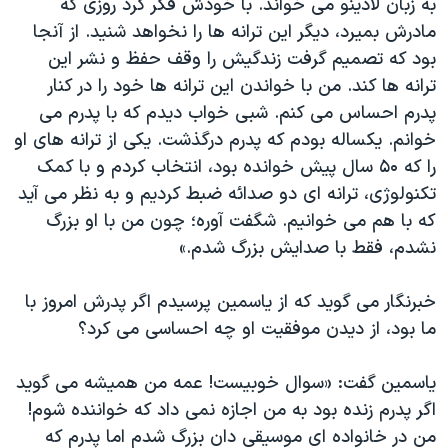
به زبان لادینو می خواند. با خودش فکر کرد روزی که
مادرش بمیرد، دیگر این ترانه ها را نخواهد شنید. از آنجا
بود که تصمیم گرفت زندگیش را وقف حفظ و نشر این
ترانه ها کند. من با خواندن این ترانه ها خود را در کنار
پدرم احساس می کنم. شبی خواب دیدم که با پدرم می
خوانم. یکساله بودم که پدرم درگذشت. یکی از ترانه های او
را که ۵۰ سال پیش خوانده بود، انتخاب کردم و با کمک
تکنولوژی، ترانه ای دو صدائه ضبط کردیم و به نظر می آید
که با هم می خوانیم. شگفت آوره؛ چون من با او بزرگ
نشدم، فقط با صدایش بزرگ شدم.»
خبرنگار می گويد که از یاسمین پرسیدم اگر پدرش امروز با
ما بود، از دیدن موفقیت او چه احساسی می کرد؟
ياسمين گفت: «سوال خوبیست! عمه من همیشه می گوید
اگر پدرم زنده بود به من اجازه نمی داد که خواننده شوم!
من در خانواده ای موسیقی دان بزرگ شدم اما پدرم که