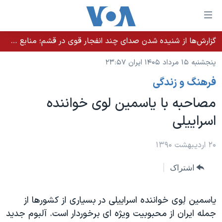
ینکهای
ابل
سترسی
گزارش‌ها از شنیده شدن صدای چند انفجار قوی در قشم؛ منابع حکومتی می‌گویند درگیری در تنگه هرمز بود
خانه
هش
پنجشنبه ۱۵ مرداد ۱۴۰۵ ایران ۲۳:۵۷
نسخه سبک وب‌سایت
ه
فرهنگ و زندگی
حتوای
موضوع ها
صلی
مصاحبه با ياسمين لوی خواننده
برنامه های تلویزیونی
ایران
هش
اسراييلی
جدول برنامه ها
ه
آمریکا
فحه
صفحه‌های ویژه
جهان
۲۰ اردیبهشت ۱۳۹۰
صلی
فرکانس‌های صدای آمریکا
ورزشی
جام جهانی ۲۰۲۶
هش
اشتراک
پخش رادیویی
ه
گزیده‌ها
عملیات خشم حماسی
ستجو
۲۵۰سالگی آمریکا
ویژه برنامه‌ها
یاسمین لِوی خواننده اسراییلی در بسیاری از کشورها از
یادگیری زبان انگلیسی
جمله ایران از محبوبیت ویژه ای برخوردار است. آلبوم جدید
ویدیوها
بایگانی برنامه‌های تلویزیونی