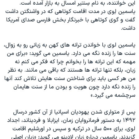
این خواننده، به نام سِنتیر امسال به بازار آمده است.
دنبال کنید
مستندها
فرهنگ و زندگی
یاسمین لِوی در مدت اقامت کوتاهی که در واشنگتن داشت
حقوق شهروندی
انتخابات ریاست جمهوری آمریکا ۲۰۲۴
گفت و گوی کوتاهی با خبرنگار بخش فارسی صدای آمريکا
داشت.
اقتصادی
حمله جمهوری اسلامی به اسرائیل
رمز مهسا
علم و فناوری
یاسمین لوی با خواندن ترانه های کهن به زبانی رو به زوال،
زبانهای مختلف
اسرائیل در جنگ
ورزش زنان در ایران
سنت ها را زنده نگه می دارد. یاسمين می گويد: «برای من
مهمه که این ترانه ها را بخوانم چرا که فکر می کنم نه
گالری عکس
اعتراضات زن، زندگی، آزادی
زبان، بلکه تنها ترانه ها هستند که باقی می مانند. به نظر
آرشیو پخش زنده
مجموعه مستندهای دادخواهی
من هر کسی باید برای شناختن سنت هایش تلاش کند آنها
تریبونال مردمی آبان ۹۸
را زنده نگه دارد چون هویت و بودن ما از سنت هایمان
سرچشمه می گیرد.»
دادگاه حمید نوری
چهل سال گروگان‌گیری
پس از متواری شدن یهودیان اسپانیا از آن کشور درسال
قانون شفافیت دارائی کادر رهبری ایران
۱۴۹۲ به دستور فرمانروایان زمان، ایزابلا و فردیناند، اجداد
لوی، برای ۵۰۰ سال در ترکیه و سپس در اورشلیم اقامت
اعتراضات مردمی آبان ۹۸
گزیدند. یاسمین درباره زبان لادینو می گوید: «زبان اصلی