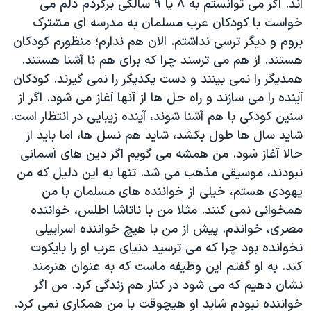
اند. اگر می توانستم به ۸ یا ۹ سالگی برگردم دلم می
خواست با کودکان عرب مسلمان به مدرسه ای مشترک
بروم و دیگر ترسی نداشتم. الان هم ندارم؛ منظورم کودکان
هستند. از هم می ترسند چرا که برای هم نا آشنا هستند.
همدیگر را نمی بینند و دست یکدیگر را نمی گیرند. کودکان
آینده را می سازند و راه حل ها از آنها آغاز می شود. اگر از
سنین کودکی با هم آشنا شوند، آینده زیبایی در انتظار است.
شاید سال ها طول بکشد، شاید هم نسل ها، اما باید از
حالا آغاز شود. من همشه می گویم اگر دین های آسمانی
نبودند، موسیقی مذهب می شد. تنها به این دلیل که من
یهودی هستم، خیلی از خواننده های مسلمان با من
همخوانی نمی کنند. مثلا من با ناتاشا اطلس، خواننده
مصری، خواندم. پیش از من با هیچ خواننده اسراییلی
نخوانده بود چرا که می ترسید دنیای عرب او را بایکوت
کند. به او گفتم این وظیفه ماست که به عنوان هنرمند
نشان دهیم که می شود در کنار هم زندگی کرد. من اگر
خواننده نبودم شاید او هیچوقت با من همکاری نمی کرد.