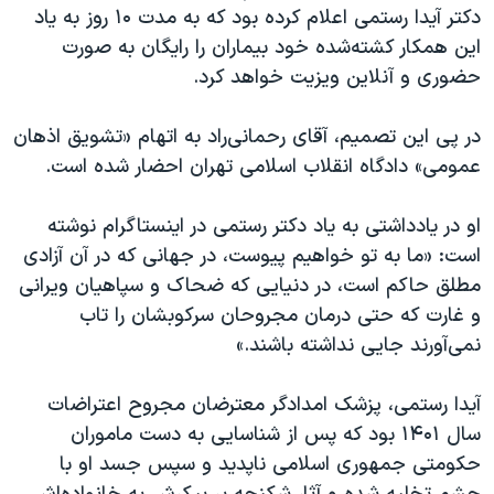
اسرائیل در جنگ
دکتر آیدا رستمی اعلام کرده بود که به مدت ۱۰ روز به یاد
این همکار کشته‌شده خود بیماران را رایگان به صورت
نرگس محمدی برنده جایزه نوبل صلح
حضوری و آنلاین ویزیت خواهد کرد.
همایش محافظه‌کاران آمریکا «سی‌پک»
صفحه‌های ویژه
در پی این تصمیم، آقای رحمانی‌راد به اتهام «تشویق اذهان
عمومی» دادگاه انقلاب اسلامی تهران احضار شده است.
سفر پرزیدنت ترامپ به چین
او در یادداشتی به یاد دکتر رستمی در اینستاگرام نوشته
است: «ما به تو خواهیم پیوست، در جهانی که در آن آزادی
مطلق حاکم است، در دنیایی که ضحاک و سپاهیان ویرانی
و غارت که حتی درمان مجروحان سرکوبشان را تاب
نمی‌آورند جایی نداشته باشند.»
آیدا رستمی، پزشک امدادگر معترضان مجروح اعتراضات
سال ۱۴۰۱ بود که پس از شناسایی به دست ماموران
حکومتی جمهوری اسلامی ناپدید و سپس جسد او با