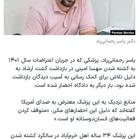
دنبال کنید
مستندها
فرهنگ و زندگی
حقوق شهروندی
انتخابات ریاست جمهوری آمریکا ۲۰۲۴
اقتصادی
حمله جمهوری اسلامی به اسرائیل
رمز مهسا
علم و فناوری
دکتر یاسر رحمانی‌راد
زبانهای مختلف
اسرائیل در جنگ
ورزش زنان در ایران
یاسر رحمانی‌راد، پزشکی که در جریان اعتراضات سال ۱۴۰۱
گالری عکس
اعتراضات زن، زندگی، آزادی
به کشته شدن مهسا امینی در بازداشت گشت ارشاد به
آرشیو پخش زنده
مجموعه مستندهای دادخواهی
دلیل تلاش برای کمک رسانی به آسیب دیدگان بازداشت
شده بود، بار دیگر به دادگاه احضار شده است.
تریبونال مردمی آبان ۹۸
دادگاه حمید نوری
منابع نزدیک به این پزشک معترض به صدای آمریکا
چهل سال گروگان‌گیری
گفته‌اند که دلیل این احضارهای مکرر، «متوقف کردن
فعالیت‌های انسان‌دوستانه او است.»
قانون شفافیت دارائی کادر رهبری ایران
اعتراضات مردمی آبان ۹۸
این پزشک ۳۴ ساله اهل خرم‌آباد در سالگرد کشته شدن