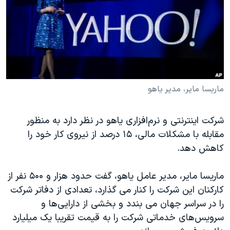
دنبال کنید
مستندها
فرهنگ و زندگی
حقوق شهروندی
انتخابات ریاست جمهوری آمریکا ۲۰۲۴
اقتصادی
حمله جمهوری اسلامی به اسرائیل
رمز مهسا
علم و فناوری
زبانهای مختلف
اسرائیل در جنگ
ورزش زنان در ایران
ماریسا مایر، مدیر یاهو
گالری عکس
اعتراضات زن، زندگی، آزادی
شرکت اینترنتی و نرم‌افزاری یاهو در نظر دارد به منظور
آرشیو پخش زنده
مجموعه مستندهای دادخواهی
مقابله با مشکلات مالی، ۱۵ درصد از نیروی کار خود را
تریبونال مردمی آبان ۹۸
کاهش دهد.
دادگاه حمید نوری
ماریسا مایر، مدیر عامل یاهو، گفت حدود هزار و ۵۰۰ نفر از
چهل سال گروگان‌گیری
کارکنان این شرکت را کنار می گذارد، تعدادی از دفاتر شرکت
قانون شفافیت دارائی کادر رهبری ایران
را در سراسر جهان می بندد و بخشی از دارایی‌ها و
اعتراضات مردمی آبان ۹۸
سرویس‌های خدماتی شرکت را به قیمت تقریبا یک میلیارد