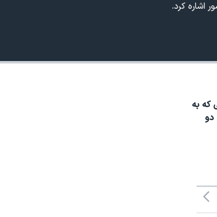
ر اشاره کرد.
 که به
480p
 دو