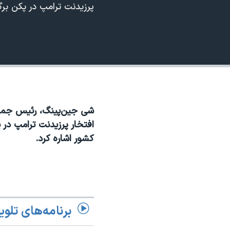
360p
پرزیدنت ترامپ در پکن برگز
نرگس محمدی برنده جایزه نوبل صلح
480p
همایش محافظه‌کاران آمریکا «سی‌پک»
720p
صفحه‌های ویژه
1080p
سفر پرزیدنت ترامپ به چین
شی جین‌پینگ، رئیس جمهو
افتخار پرزیدنت ترامپ در پ
کشور اشاره کرد.
برنامه‌های تلوی