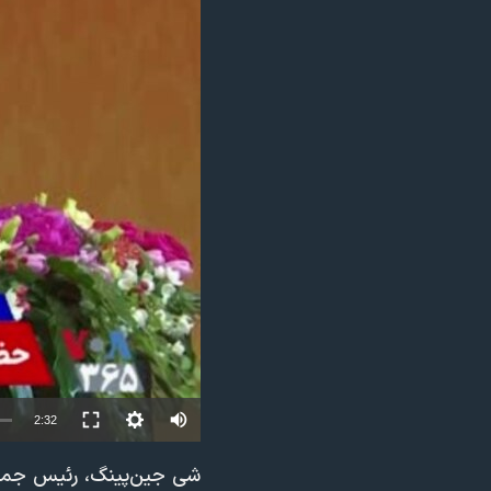
مستندها
فرهنگ و زندگی
حقوق شهروندی
انتخابات ریاست جمهوری آمریکا ۲۰۲۴
اقتصادی
حمله جمهوری اسلامی به اسرائیل
رمز مهسا
علم و فناوری
اسرائیل در جنگ
ورزش زنان در ایران
گالری عکس
اعتراضات زن، زندگی، آزادی
آرشیو پخش زنده
مجموعه مستندهای دادخواهی
تریبونال مردمی آبان ۹۸
دادگاه حمید نوری
چهل سال گروگان‌گیری
قانون شفافیت دارائی کادر رهبری ایران
Auto
2:32
اعتراضات مردمی آبان ۹۸
240p
شی جین‌پینگ، رئیس جمهو
اسرائیل در جنگ