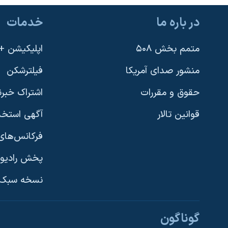
در باره ما
خدمات
متمم بخش ۵۰۸
اپلیکیشن +VOA
منشور صدای آمریکا
فیلترشکن
حقوق و مقررات
اشتراک خبرن
قوانین تالار
آگهی استخد
فرکانس‌های 
پخش رادیو
یادگیری زبان انگلیسی
نسخه سبک 
دنبال کنید
گوناگون