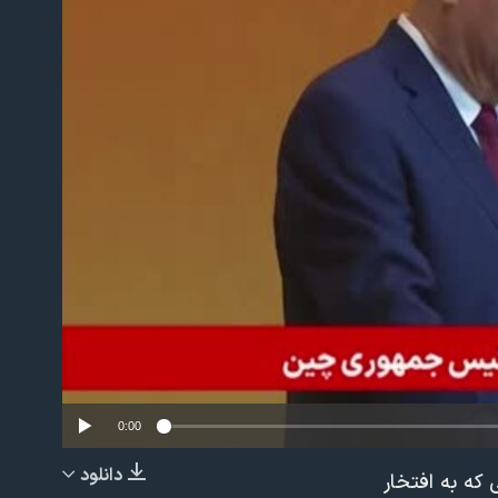
No m
0:00
دانلود
که به افتخار
EMBED