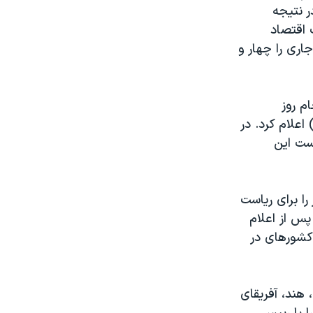
ر نتيجه
 اقتصاد
اری را چهار و
م روز
اعلام کرد. در
 ام اف به رياست اين
ا برای رياست
پس از اعلام
 کشورهای در
 هند، آفريقای