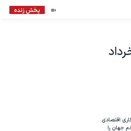
پخش زنده
رداد
اری اقتصادی
م جهان را