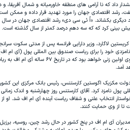
ار داد که نا آرامی های منطقه خاورميانه و شمال آفريقا، و د
ت، رشد اقتصادی جهان را مورد تهديد قرار داده و ممکن است
د ديگری بکشاند. «اُ ئی سی دی» رشد اقتصادی جهان در سال ج
ش بينی کرد که که سه دهم درصد کمتر از سال گذشته است.
کريستين لاگارد، وزير دارایی فرانسه پس از مدتی سکوت سرانجا
نامزدی خود را برای رياست صندوق بين المللی پول (آی ام اف) 
صورت انتخاب وی اولين زنی خواهد بود که در تاريخ ۶۷ ساله آی
 آمد.
 دولت مکزيک اگوستين کارستنس، رئيس بانک مرکزی اين کشور ر
ی پول نامزد کرد. آقای کارستنس روز چهارشنبه و اندک زمانی 
خواستار انتخاب علنی و شفاف رياست آينده آی ام اف شد. او از
تا از وی حمايت کنند.
ديران آی ام اف در پنج کشور در حال رشد چين، روسيه، برزيل،