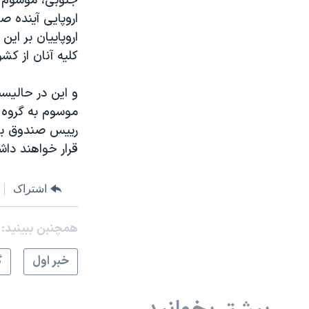
جنوبی، موسوم ب
نرگس محمدی برنده جایزه نوبل صلح
همایش محافظه‌کاران آمریکا «سی‌پک»
کليه آنان از کشو
صفحه‌های ویژه
و اين در حاليس
سفر پرزیدنت ترامپ به چین
ریيس صندوق بين
قرار خواهند داش
اشتراک
همچنبن ببینید:
خبر اول
گ