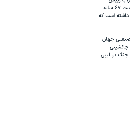
 با ریيس
اروپایی آينده صندوق بين المللی پول ابراز داشتند و خواستار پايان دادن به رياست ۶۷ ساله
ده مدير عامل داشته است که
 صنعتی جهان
حث جانشينی
 جنگ در ليبی