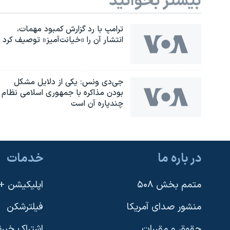
بیشتر بخوانید
ترامپ با رد گزارش کمبود مهمات،
انتشار آن را «خیانت‌آمیز» توصیف کرد
جی‌دی ونس: یکی از دلایل مشکل
بودن مذاکره با جمهوری اسلامی نظام
چندپاره آن است
در باره ما
خدمات
متمم بخش ۵۰۸
اپلیکیشن +VOA
منشور صدای آمریکا
فیلترشکن
حقوق و مقررات
اشتراک خبرن