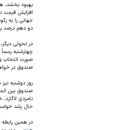
مستندها
فرهنگ و زندگی
بهبود بخشد، هشد
افزايش قيمت نف
حقوق شهروندی
انتخابات ریاست جمهوری آمریکا ۲۰۲۴
جهانی را به رکو
اقتصادی
حمله جمهوری اسلامی به اسرائیل
دو دهم درصد پي
رمز مهسا
علم و فناوری
در تحولی ديگر، 
اسرائیل در جنگ
ورزش زنان در ایران
چهارشنبه رسماً 
گالری عکس
اعتراضات زن، زندگی، آزادی
آرشیو پخش زنده
مجموعه مستندهای دادخواهی
صندوق در خواهد
تریبونال مردمی آبان ۹۸
روز دوشنبه نيز
دادگاه حمید نوری
صندوق بين الملل
چهل سال گروگان‌گیری
نامزدی لاگارد، 
حال رشد خواست 
قانون شفافیت دارائی کادر رهبری ایران
اعتراضات مردمی آبان ۹۸
در همين رابطه م
اسرائیل در جنگ