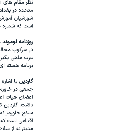
نظر مقام های آم
متحده در بغداد
شورشیان آموزش د
است که شماره شن
روزنامه لوموند
د
در سرکوب مخالفا
عرب ماهی بگیرد
برنامه هسته ای
گاردین
با اشاره
جمعی در خاورمیا
اعضای هیات اعزا
داشت. گاردین کش
سلاح خاورمیانه
اقدامی است که ب
مدیترانه از سل