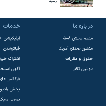
رسید
در باره ما
خدمات
متمم بخش ۵۰۸
اپلیکیشن +VOA
منشور صدای آمریکا
فیلترشکن
حقوق و مقررات
اشتراک خبرن
قوانین تالار
آگهی استخد
فرکانس‌های 
پخش رادیو
یادگیری زبان انگلیسی
نسخه سبک 