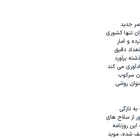
صر جدید
ران تنها کشوری
ده و آمار
عداد دقیق
ته برآورد
دآوری می کند
ان سرکوب
نوان روشی
به تازگی
ر از سلاح های
ین روزنامه
شف شده، موید