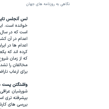
نگاهی به روزنامه های جهان
نرگس محمدی برنده جایزه نوبل صلح
همایش محافظه‌کاران آمریکا «سی‌پک»
لس آنجلس تایم
صفحه‌های ویژه
خوانده است. این
است که در سال ج
سفر پرزیدنت ترامپ به چین
اعدام در آن کش
اعدام ها در ای
کرده اند که یک
که از زمان شرو
مخالفان را تشد
برای ارعاب نارا
واشنگتن پست
ب
شورشیان عراقی 
یپشرفته تری است
بررسی های کارش