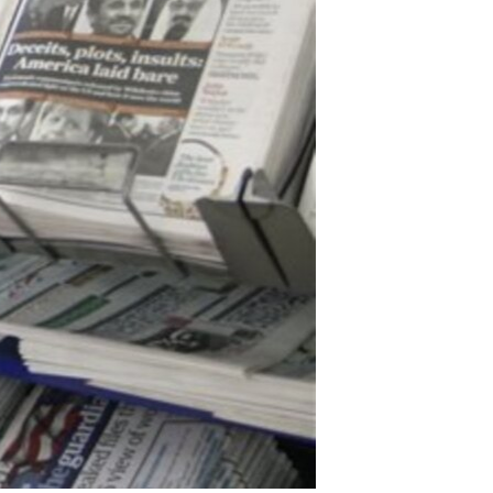
مستندها
فرهنگ و زندگی
حقوق شهروندی
انتخابات ریاست جمهوری آمریکا ۲۰۲۴
اقتصادی
حمله جمهوری اسلامی به اسرائیل
رمز مهسا
علم و فناوری
اسرائیل در جنگ
ورزش زنان در ایران
گالری عکس
اعتراضات زن، زندگی، آزادی
آرشیو پخش زنده
مجموعه مستندهای دادخواهی
تریبونال مردمی آبان ۹۸
دادگاه حمید نوری
چهل سال گروگان‌گیری
قانون شفافیت دارائی کادر رهبری ایران
اعتراضات مردمی آبان ۹۸
اسرائیل در جنگ