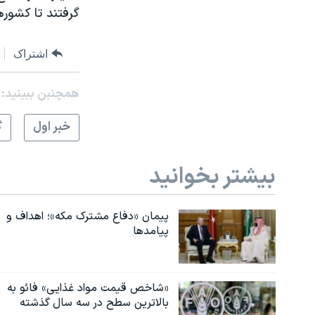
گرفتند تا کشوره
اشتراک
همچنبن ببینید:
خبر اول
گ
بیشتر بخوانید
پیمان «دفاع مشترک مکه»؛ اهداف و
پیامدها
«شاخص قیمت مواد غذایی» فائو به
بالاترین سطح در سه سال گذشته