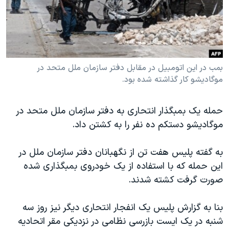
دنبال کنید
مستندها
فرهنگ و زندگی
حقوق شهروندی
انتخابات ریاست جمهوری آمریکا ۲۰۲۴
اقتصادی
حمله جمهوری اسلامی به اسرائیل
رمز مهسا
علم و فناوری
بمب در این اتومبیل در مقابل دفتر سازمان ملل متحد در
زبانهای مختلف
موگادیشو کار گذاشته شده بود.
اسرائیل در جنگ
ورزش زنان در ایران
گالری عکس
اعتراضات زن، زندگی، آزادی
حمله یک بمبگذار انتحاری به دفتر سازمان ملل متحد در
آرشیو پخش زنده
مجموعه مستندهای دادخواهی
موگادیشو دستکم ده نفر را به کشتن داد.
تریبونال مردمی آبان ۹۸
به گفته پلیس هفت تن از نگهبانان دفتر سازمان ملل در
دادگاه حمید نوری
این حمله که با استفاده از یک خودروی بمبگذاری شده
چهل سال گروگان‌گیری
صورت گرفت کشته شدند.
قانون شفافیت دارائی کادر رهبری ایران
بنا به گزارش پلیس یک انفجار انتحاری دیگر نیز روز سه
اعتراضات مردمی آبان ۹۸
شنبه در یک ایست بازرسی نظامی در نزدیکی مقر اتحادیه