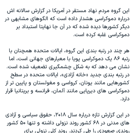
اسرائیل در جنگ
این گروه مردم نهاد مستقر در آمریکا در گزارش سالانه اش
نرگس محمدی برنده جایزه نوبل صلح
درباره دموکراسی هشدار داده است که الگوهای مشابهی در
همایش محافظه‌کاران آمریکا «سی‌پک»
دیگر کشورها دیده شده که در آن جا نهایتا استبداد بر
صفحه‌های ویژه
دموکراسی غلبه کرده است.
سفر پرزیدنت ترامپ به چین
هر چند در رتبه بندی این گروه، ایالات متحده همچنان با
رتبه ۸۶ یک دموکراسی پویا با معیارهای جهانی است، اما
نشان می دهد که به شکل چشمگیری تضعیف شده است.
در رتبه بندی جدید «خانه آزادی»، ایالات متحده در سطح
کشورهایی مانند یونان، کرواسی و مغولستان و پایین تر از
دموکراسی های دیرپایی مانند آلمان، فرانسه و بریتانیا قرار
دارد.
در این گزارش تازه درباره سال ۲۰۱۸، حقوق سیاسی و آزادی
های مدنی در ۶۸ کشور روند نزولی داشته و تنها ۵۰ کشور
روندی صعودی را طی کردند. روند کلی نزولی برای