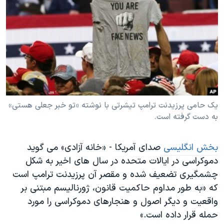
دنبال کنید
مستندها
فرهنگ و زندگی
حقوق شهروندی
انتخابات ریاست جمهوری آمریکا ۲۰۲۴
اقتصادی
حمله جمهوری اسلامی به اسرائیل
رمز مهسا
علم و فناوری
زبانهای مختلف
اسرائیل در جنگ
ورزش زنان در ایران
گالری عکس
اعتراضات زن، زندگی، آزادی
یک حامی پرزیدنت ترامپ تیشرتی با نوشته «تو خبر جعلی هستی»
به دست گرفته است.
آرشیو پخش زنده
مجموعه مستندهای دادخواهی
تریبونال مردمی آبان ۹۸
بخش انگلیسی
صدای آمریکا - «خانه آزادی» می گوید
دادگاه حمید نوری
دموکراسی در ایالات متحده در سال های اخیر به شکل
چهل سال گروگان‌گیری
چشمگیری تضعیف شده و مقصر آن پرزیدنت ترامپ است
که «به طور مداوم حاکمیت قانون، ژورنالیسم مبتنی بر
قانون شفافیت دارائی کادر رهبری ایران
واقعیت و دیگر اصول و هنجارهای دموکراسی را مورد
اعتراضات مردمی آبان ۹۸
حمله قرار داده است.»