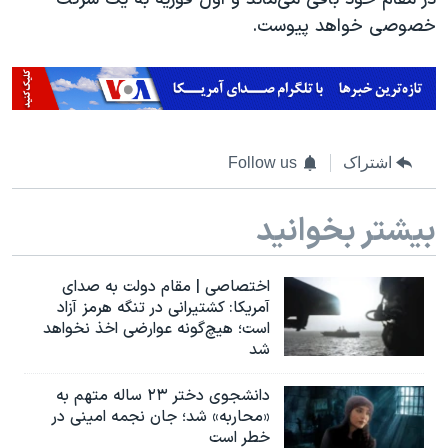
اسرائیل در جنگ
خصوصی خواهد پیوست.
نرگس محمدی برنده جایزه نوبل صلح
همایش محافظه‌کاران آمریکا «سی‌پک»
صفحه‌های ویژه
سفر پرزیدنت ترامپ به چین
اشتراک
Follow us
بیشتر بخوانید
اختصاصی | مقام دولت به صدای
آمریکا: کشتیرانی در تنگه هرمز آزاد
است؛ هیچ‌گونه عوارضی اخذ نخواهد
شد
دانشجوی دختر ۲۳ ساله متهم به
«محاربه» شد؛ جان نجمه امینی در
خطر است