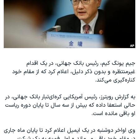
دنبال کنید
مستندها
فرهنگ و زندگی
حقوق شهروندی
انتخابات ریاست جمهوری آمریکا ۲۰۲۴
اقتصادی
حمله جمهوری اسلامی به اسرائیل
رمز مهسا
علم و فناوری
زبانهای مختلف
اسرائیل در جنگ
ورزش زنان در ایران
گالری عکس
اعتراضات زن، زندگی، آزادی
جیم یونگ کیم، رئیس بانک جهانی، در یک اقدام
غیرمنتظره و بدون ذکر دلیل، اعلام کرد که از مقام خود
آرشیو پخش زنده
مجموعه مستندهای دادخواهی
کناره‌گیری می‌کند.
تریبونال مردمی آبان ۹۸
دادگاه حمید نوری
به گزارش رویترز، رئیس آمریکایی کره‌ای‌تبار بانک جهانی، در
حالی استعفا داده که بیش از سه سال تا پایان دوره ریاست
چهل سال گروگان‌گیری
او باقی مانده است.
قانون شفافیت دارائی کادر رهبری ایران
اعتراضات مردمی آبان ۹۸
وی اواخر دوشنبه در یک ایمیل اعلام کرد تا پایان ماه جاری
در مقام خود باقی می‌ماند و اول فوریه به یک شرکت