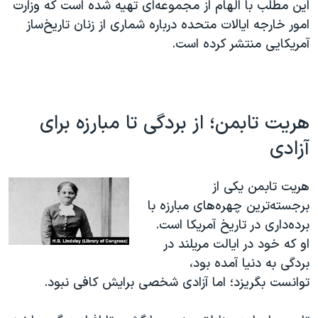
اسرائیل در جنگ
این مطلب با الهام از مجموعه‌ای تهیه شده است که وزارت
امور خارجه ایالات متحده درباره شماری از زنان تاریخ‌ساز
نرگس محمدی برنده جایزه نوبل صلح
آمریکایی منتشر کرده است.
همایش محافظه‌کاران آمریکا «سی‌پک»
صفحه‌های ویژه
سفر پرزیدنت ترامپ به چین
هریت تابمن؛ از بردگی تا مبارزه برای
آزادی
هریت تابمن یکی از
برجسته‌ترین چهره‌های مبارزه با
برده‌داری در تاریخ آمریکا است.
او که خود در ایالت مریلند در
بردگی به دنیا آمده بود،
توانست بگریزد؛ اما آزادی شخصی برایش کافی نبود.