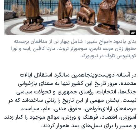
دنبال کنید
مستندها
فرهنگ و زندگی
حقوق شهروندی
انتخابات ریاست جمهوری آمریکا ۲۰۲۴
اقتصادی
حمله جمهوری اسلامی به اسرائیل
رمز مهسا
علم و فناوری
بنای یادبود «امواج تغییر» شامل چهار تن از مدافعان برجسته
زبانهای مختلف
حقوق زنان هریت تابمن، سوجورنر تروث، مارتا کافین رایت و لورا
اسرائیل در جنگ
ورزش زنان در ایران
کورنلیوس کلوگ در نیویورک
گالری عکس
اعتراضات زن، زندگی، آزادی
آرشیو پخش زنده
مجموعه مستندهای دادخواهی
در آستانه دویست‌وپنجاهمین سالگرد استقلال ایالات
متحده، مرور تاریخ این کشور تنها به معنای بازخوانی
تریبونال مردمی آبان ۹۸
جنگ‌ها، انتخابات، رؤسای جمهوری و تحولات سیاسی
دادگاه حمید نوری
نیست. بخش مهمی از این تاریخ را زنانی ساخته‌اند که در
چهل سال گروگان‌گیری
عرصه‌های آزادی‌خواهی، حقوق مدنی، علم، سیاست،
آموزش، اقتصاد، فرهنگ و ورزش، موانع موجود را کنار زدند
قانون شفافیت دارائی کادر رهبری ایران
و مسیر را برای نسل‌های بعد هموار کردند.
اعتراضات مردمی آبان ۹۸