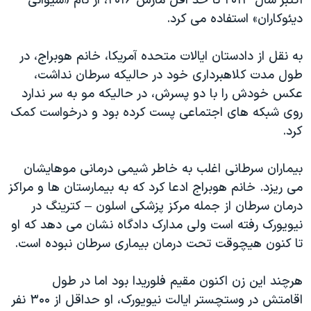
اکتبر سال ۲۰۱۴ تا حد اقل مارس ۲۰۱۶، از نام «شیوانی
اسرائیل در جنگ
دیئوکاران» استفاده می کرد.
نرگس محمدی برنده جایزه نوبل صلح
همایش محافظه‌کاران آمریکا «سی‌پک»
به نقل از دادستان ایالات متحده آمریکا، خانم هوبراج، در
طول مدت کلاهبرداری خود در حالیکه سرطان نداشت،
صفحه‌های ویژه
عکس خودش را با دو پسرش، در حالیکه مو به سر ندارد
سفر پرزیدنت ترامپ به چین
روی شبکه های اجتماعی پست کرده بود و درخواست کمک
کرد.
بیماران سرطانی اغلب به خاطر شیمی درمانی موهایشان
می ریزد. خانم هوبراج ادعا کرد که به بیمارستان ها و مراکز
درمان سرطان از جمله مرکز پزشکی اسلون – کترینگ در
نیویورک رفته است ولی مدارک دادگاه نشان می دهد که او
تا کنون هیچوقت تحت درمان بیماری سرطان نبوده است.
هرچند این زن اکنون مقیم فلوریدا بود اما در طول
اقامتش در وستچستر ایالت نیویورک، او حداقل از ۳۰۰ نفر