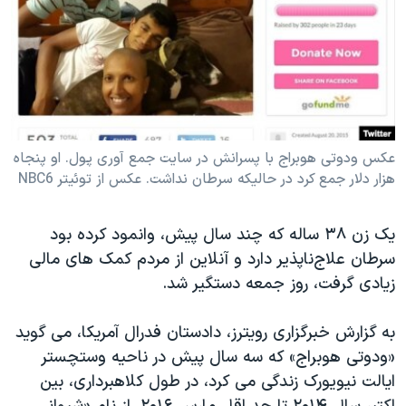
دنبال کنید
مستندها
فرهنگ و زندگی
حقوق شهروندی
انتخابات ریاست جمهوری آمریکا ۲۰۲۴
اقتصادی
حمله جمهوری اسلامی به اسرائیل
رمز مهسا
علم و فناوری
زبانهای مختلف
اسرائیل در جنگ
ورزش زنان در ایران
عکس ودوتی هوبراج با پسرانش در سایت جمع آوری پول. او پنجاه
هزار دلار جمع کرد در حالیکه سرطان نداشت. عکس از توئیتر NBC6
گالری عکس
اعتراضات زن، زندگی، آزادی
آرشیو پخش زنده
مجموعه مستندهای دادخواهی
یک زن ۳۸ ساله که چند سال پیش، وانمود کرده بود
تریبونال مردمی آبان ۹۸
سرطان علاج‌ناپذیر دارد و آنلاین از مردم کمک های مالی
دادگاه حمید نوری
زیادی گرفت، روز جمعه دستگیر شد.
چهل سال گروگان‌گیری
به گزارش خبرگزاری رویترز، دادستان فدرال آمریکا، می گوید
قانون شفافیت دارائی کادر رهبری ایران
«ودوتی هوبراج» که سه سال پیش در ناحیه وستچستر
اعتراضات مردمی آبان ۹۸
ایالت نیویورک زندگی می کرد، در طول کلاهبرداری، بین