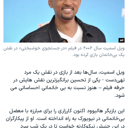
دنبال کنید
مستندها
فرهنگ و زندگی
حقوق شهروندی
انتخابات ریاست جمهوری آمریکا ۲۰۲۴
اقتصادی
حمله جمهوری اسلامی به اسرائیل
رمز مهسا
علم و فناوری
زبانهای مختلف
اسرائیل در جنگ
ورزش زنان در ایران
ویل اسمیت سال ۲۰۰۶ در فیلم «در جستجوی خوشبختی» در نقش
یک بی‌خانمان بازی کرده بود.
گالری عکس
اعتراضات زن، زندگی، آزادی
آرشیو پخش زنده
مجموعه مستندهای دادخواهی
ویل اسمیت، سال‌ها بعد از بازی در نقش یک مرد
تریبونال مردمی آبان ۹۸
تهی‌دست - یکی از تحسین برانگیزترین نقش هایش در
حرفه فیلم – هنوز نسبت به بی خانمانی احساساتی می
دادگاه حمید نوری
شود.
چهل سال گروگان‌گیری
قانون شفافیت دارائی کادر رهبری ایران
این بازیگر هالیوود اکنون کارزاری را برای مبارزه با معضل
بی‌خانمانی در نیویورک به راه انداخته است. او از پیکارگران
اعتراضات مردمی آبان ۹۸
در این جنبش نیکوکارنه خواست تا در یک شب سرد