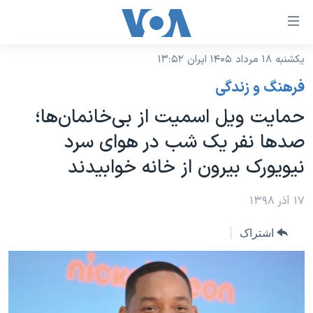
ینکهای
ابل
سترسی
یکشنبه ۱۸ مرداد ۱۴۰۵ ایران ۱۳:۵۲
خانه
هش
فرهنگ و زندگی
نسخه سبک وب‌سایت
ه
حمایت ویل اسمیت از بی‌خانمان‌ها؛
حتوای
موضوع ها
صدها نفر یک شب در هوای سرد
صلی
برنامه های تلویزیونی
ایران
هش
نیویورک بیرون از خانه خوابیدند
جدول برنامه ها
ه
آمریکا
فحه
صفحه‌های ویژه
۱۷ آذر ۱۳۹۸
جهان
صلی
فرکانس‌های صدای آمریکا
ورزشی
جام جهانی ۲۰۲۶
هش
اشتراک
پخش رادیویی
ه
گزیده‌ها
عملیات خشم حماسی
ستجو
۲۵۰سالگی آمریکا
ویژه برنامه‌ها
یادگیری زبان انگلیسی
ویدیوها
بایگانی برنامه‌های تلویزیونی