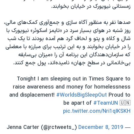
اسرائیل در جنگ
زمستانی نیویورک در خیابان بخوابند.
نرگس محمدی برنده جایزه نوبل صلح
صدها نفر به منظور آگاه سازی و جمع‌آوری کمک‌های مالی،
همایش محافظه‌کاران آمریکا «سی‌پک»
روز شنبه در هوای بسیار سرد در «تایمز اسکوئر» نیویورک با
صفحه‌های ویژه
شال و کلاه و پتو و لحاف گرد هم آمده بودند تا یک شب
سفر پرزیدنت ترامپ به چین
را در خیابان بخوابند و به این ترتیب برای مبارزه با معضلی
که سازمان‌دهندگان این برنامه آن را «میزان بی‌سابقه
بی‌خانمانی در سطح جهان» نامیده‌اند، پول جمع کنند.
Tonight I am sleeping out in Times Square to
raise awareness and money for homelessness
and displacement!
#WorldsBigSleepOut
Proud to
be apart of
#TeamUN
🇺🇳
pic.twitter.com/Nri1qIKSKH
December 8, 2019
— Jenna Carter (@jrctweets_)