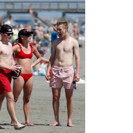
مستندها
فرهنگ و زندگی
حقوق شهروندی
انتخابات ریاست جمهوری آمریکا ۲۰۲۴
اقتصادی
حمله جمهوری اسلامی به اسرائیل
رمز مهسا
علم و فناوری
اسرائیل در جنگ
ورزش زنان در ایران
گالری عکس
اعتراضات زن، زندگی، آزادی
آرشیو پخش زنده
مجموعه مستندهای دادخواهی
تریبونال مردمی آبان ۹۸
دادگاه حمید نوری
چهل سال گروگان‌گیری
قانون شفافیت دارائی کادر رهبری ایران
اعتراضات مردمی آبان ۹۸
اسرائیل در جنگ