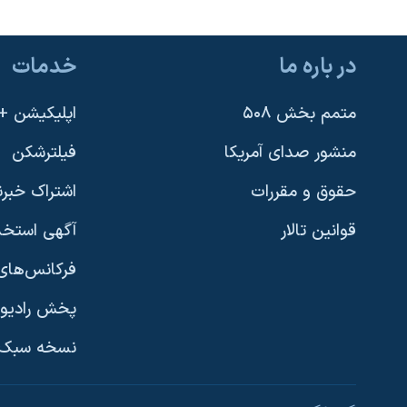
در باره ما
خدمات
متمم بخش ۵۰۸
اپلیکیشن +VOA
منشور صدای آمریکا
فیلترشکن
حقوق و مقررات
اشتراک خبرن
قوانین تالار
آگهی استخد
فرکانس‌های 
پخش رادیو
یادگیری زبان انگلیسی
نسخه سبک 
دنبال کنید