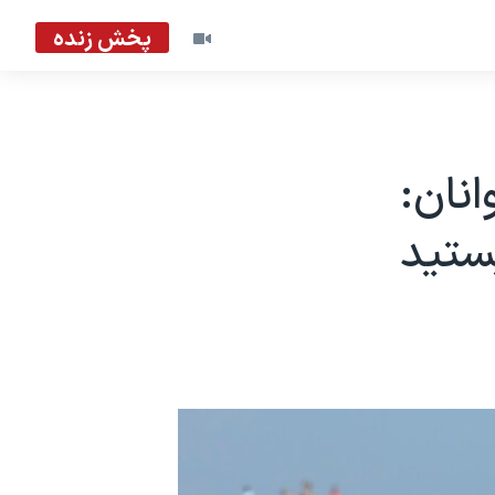
پخش زنده
نان:
یستید