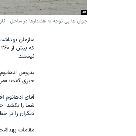
نرگس محمدی برنده جایزه نوبل صلح
همایش محافظه‌کاران آمریکا «سی‌پک»
جوان ها بی توجه به هشدارها در ساحل - کار
صفحه‌های ویژه
سازمان بهداشت 
سفر پرزیدنت ترامپ به چین
نیستند.
تدروس ادهانوم،
خبری گفت: «من 
آقای ادهانوم اف
شما را بکشد. ح
دیگران را در خطر
مقامات بهداشت 