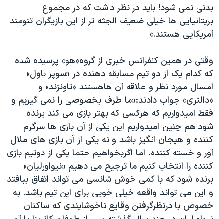
بدنی نمی شود! باید در نظر داشت که در مجموع
بریتانیایی ها خیلی ضعیف الجثه تر از این بازیگران تنومند
آمریکایی هستند.»
وقتی در همین کنفرانس خبری از گروه«هو» پرسیده شده
که کدام یک از دو تیم مسابقه دهنده در «سوپر باول»
امسال مورد نظر و علاقه آن هاهستند «تاونزند» و
«دالتری» جواب دادند:«ما طرف بخصوصی را نمی گیریم و
فقط امیدواریم که هرکسی که بهتر بازی می کند برنده
شود.هم چنین امیدواریم این یکی از آن بازی ها سرگرم
کننده و هیجان انگیز باشد و نه یکی از آن بازی های ملال
آور و خسته کننده. اما اگربخواهیم حتما یکی از دوتیم بازی
کننده را انتخاب کنیم ما ترجیح می دهیم «نیواورلیان»
برنده شود که با کمی خوش شانسی می تواند اتفاق بیافتد
و این می تواند واقعه خیلی خوبی برای این تیم باشد. به
خصوص با درنظرگرفتن وقایع ناخوشایندی که ساکنان