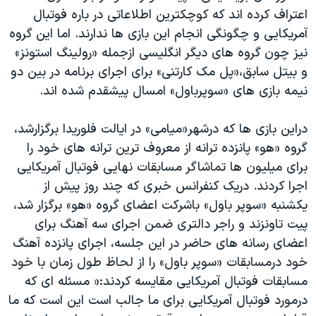
اسرائیل در جنگ
اعتراف کرده اند که کوچکترین اطلاعاتی در باره فوتبال
نرگس محمدی برنده جایزه نوبل صلح
آمریکایی و چگونگی انجام این بازی ها ندارند. اما این گروه
نیز چون گروه های دیگر انگلیسی ازجمله «رولینگ استونز»
همایش محافظه‌کاران آمریکا «سی‌پک»
و بیتل سابق،«پل مک کارتنی» برای اجرای برنامه در بین دو
صفحه‌های ویژه
نیمه بازی های «سوپرباول» امسال پیشقدم شده اند.
سفر پرزیدنت ترامپ به چین
دراین بازی ها که درشهر«میامی» در ایالت فلوریدا برگزارشد،
گروه «هو» پانزده ترانه از معروف ترین ترانه های خود را
برای میلیون ها تماشاگر مسابقات نهایی فوتبال آمریکایی
اجرا کردند. دریک کنفرانس خبری که چند روز پیش از
یکشنبه «سوپر باول» باشرکت اعضای گروه «هو» برگزار شد،
پیت تاونزند و راجر دالتری ضمن اجرای سه آهنگ برای
اعضای رسانه های حاضر در این جلسه، اجرای پانزده آهنگ
خود درمسابقات «سوپر باول» را از لحاظ طول زمان با خود
مسابقات فوتبال آمریکایی مقایسه کردند:« مسئله ای که
درمورد فوتبال آمریکایی برای ما جالب است این است که ما