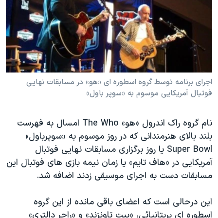
دنبال کنید
مستندها
فرهنگ و زندگی
حقوق شهروندی
انتخابات ریاست جمهوری آمریکا ۲۰۲۴
اقتصادی
حمله جمهوری اسلامی به اسرائیل
رمز مهسا
علم و فناوری
زبانهای مختلف
اسرائیل در جنگ
ورزش زنان در ایران
اجرای برنامه توسط گروه اسطوره ای «هو» در مسابقات نهایی
فوتبال آمریکایی موسوم به «سوپر باول»
گالری عکس
اعتراضات زن، زندگی، آزادی
آرشیو پخش زنده
مجموعه مستندهای دادخواهی
نام گروه راک اندرول «هو» The Who امسال به فهرست
تریبونال مردمی آبان ۹۸
بلند بالای هنرمندانی که در روز موسوم به «سوپرباول»
Super Bowl یا روز برگزاری مسابقات نهایی فوتبال
دادگاه حمید نوری
آمریکایی در «هاف تایم» یا زمان نیمه بازی های فوتبال این
چهل سال گروگان‌گیری
مسابقات دست به اجرای موسیقی زدند اضافه شد.
قانون شفافیت دارائی کادر رهبری ایران
این درحالی است که اعضای باقی مانده از این گروه
اعتراضات مردمی آبان ۹۸
اسطوره ای بریتانیائی، «پیت تاونزند» و «راجر دالتری»