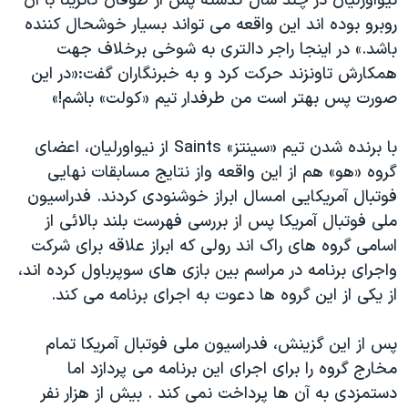
نیواورلیان در چند سال گذشته پس از طوفان کاترینا با آن
روبرو بوده اند این واقعه می تواند بسیار خوشحال کننده
باشد.» در اینجا راجر دالتری به شوخی برخلاف جهت
همکارش تاونزند حرکت کرد و به خبرنگاران گفت:«در این
صورت پس بهتر است من طرفدار تیم «کولت» باشم!»
با برنده شدن تیم «سینتز» Saints از نیواورلیان، اعضای
گروه «هو» هم از این واقعه واز نتایج مسابقات نهایی
فوتبال آمریکایی امسال ابراز خوشنودی کردند. فدراسیون
ملی فوتبال آمریکا پس از بررسی فهرست بلند بالائی از
اسامی گروه های راک اند رولی که ابراز علاقه برای شرکت
واجرای برنامه در مراسم بین بازی های سوپرباول کرده اند،
از یکی از این گروه ها دعوت به اجرای برنامه می کند.
پس از این گزینش، فدراسیون ملی فوتبال آمریکا تمام
مخارج گروه را برای اجرای این برنامه می پردازد اما
دستمزدی به آن ها پرداخت نمی کند . بیش از هزار نفر