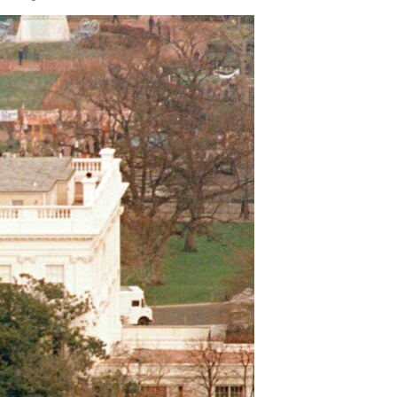
مستندها
فرهنگ و زندگی
حقوق شهروندی
انتخابات ریاست جمهوری آمریکا ۲۰۲۴
اقتصادی
حمله جمهوری اسلامی به اسرائیل
رمز مهسا
علم و فناوری
اسرائیل در جنگ
ورزش زنان در ایران
گالری عکس
اعتراضات زن، زندگی، آزادی
آرشیو پخش زنده
مجموعه مستندهای دادخواهی
تریبونال مردمی آبان ۹۸
دادگاه حمید نوری
چهل سال گروگان‌گیری
قانون شفافیت دارائی کادر رهبری ایران
اعتراضات مردمی آبان ۹۸
اسرائیل در جنگ