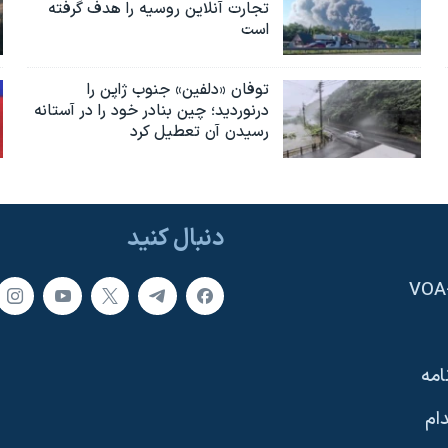
تجارت آنلاین روسیه را هدف گرفته
است
توفان «دلفین» جنوب ژاپن را
درنوردید؛ چین بنادر خود را در آستانه
رسیدن آن تعطیل کرد
دنبال کنید
امه
ام