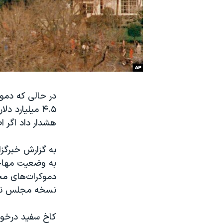
نرگس محمدی برنده جایزه نوبل صلح
همایش محافظه‌کاران آمریکا «سی‌پک»
صفحه‌های ویژه
سفر پرزیدنت ترامپ به چین
در حالی که دمو
۴.۵ میلیارد
هشدار داد اگر 
به گزارش خبرگ
به وضعیت مهاجر
دموکرات‌های مج
نسخه مجلس نم
کاخ سفید درخوا