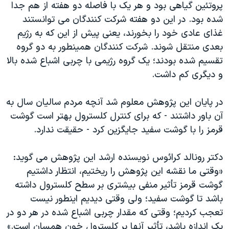
اسرائیل در جنگ
پروتئین گیاهی بود و هر یک با فاصله دو هفته از هم جدا
شده بود. در این دو هفته شرکت کنندگان می توانستند
نرگس محمدی برنده جایزه نوبل صلح
غذای عادی خود را بخورند، یعنی پیش از این که به رژیم
همایش محافظه‌کاران آمریکا «سی‌پک»
بعدی منتقل شوند. شرکت کنندگان همینطور به دو گروه
صفحه‌های ویژه
تقسیم شده بودند؛ یک گروه رژیمی با چربی اشباع شده بالا
و دیگری کم داشت.
سفر پرزیدنت ترامپ به چین
در پایان این پژوهش معلوم شد آنچه مردم سالیان سال به
آن باور داشتند - که برای کنترل کلسترول بهتر است گوشت
قرمز را با گوشت سفید جایگزین کرد - حقیقت ندارد.
دکتر رونالد کرائوس نویسنده ارشد این پژوهش می گوید:
«وقتی ما نقشه این پژوهش را ریختیم، انتظار داشتیم
گوشت قرمز تأثیر منفی بیشتری بر سطح کلسترول داشته
باشد تا گوشت سفید؛ ولی وقتی دیدیم اینطور نیست
تعجب کردیم؛ وقتی که مقدار چربی اشباع شده در هر دو در
یک اندازه باشد، تأثیر آنها بر کلسترول خون همسان است.»