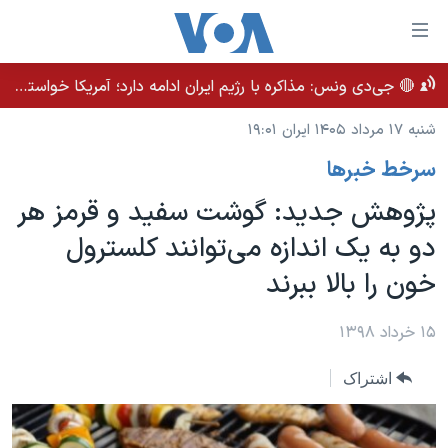
ینکهای
ابل
سترسی
🔴 جی‌دی ونس: مذاکره با رژیم ایران ادامه دارد؛ آمریکا خواستار بهبود روابط بلندمدت است
خانه
هش
شنبه ۱۷ مرداد ۱۴۰۵ ایران ۱۹:۰۱
نسخه سبک وب‌سایت
ه
سرخط خبرها
حتوای
موضوع ها
صلی
پژوهش جدید: گوشت سفید و قرمز هر
برنامه های تلویزیونی
ایران
هش
دو به یک اندازه می‌توانند کلسترول
جدول برنامه ها
ه
آمریکا
خون را بالا ببرند
فحه
صفحه‌های ویژه
جهان
صلی
فرکانس‌های صدای آمریکا
ورزشی
جام جهانی ۲۰۲۶
۱۵ خرداد ۱۳۹۸
هش
پخش رادیویی
ه
گزیده‌ها
عملیات خشم حماسی
اشتراک
ستجو
۲۵۰سالگی آمریکا
ویژه برنامه‌ها
یادگیری زبان انگلیسی
ویدیوها
بایگانی برنامه‌های تلویزیونی