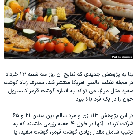
دنبال کنید
مستندها
فرهنگ و زندگی
حقوق شهروندی
انتخابات ریاست جمهوری آمریکا ۲۰۲۴
اقتصادی
حمله جمهوری اسلامی به اسرائیل
رمز مهسا
علم و فناوری
زبانهای مختلف
اسرائیل در جنگ
ورزش زنان در ایران
گالری عکس
اعتراضات زن، زندگی، آزادی
آرشیو پخش زنده
مجموعه مستندهای دادخواهی
بنا به پژوهش جدیدی که نتایج آن روز سه شنبه ۱۴ خرداد
در مجله تغذیه بالینی آمریکا منتشر شد، مصرف زیاد گوشت
تریبونال مردمی آبان ۹۸
سفید مثل مرغ، می تواند به اندازه گوشت قرمز کلسترول
دادگاه حمید نوری
خون را در یک فرد بالا ببرد.
چهل سال گروگان‌گیری
در این پژوهش ۱۱۳ زن و مرد سالم بین سنین ۲۱ و ۶۵
قانون شفافیت دارائی کادر رهبری ایران
شرکت کردند. آنها در طول ۴ هفته رژیمی داشتند که به
اعتراضات مردمی آبان ۹۸
ترتیب شامل مقدار زیادی گوشت قرمز، گوشت سفید، یا