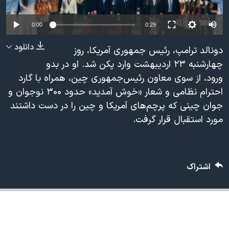
دنبال کنید
مستندها
فرهنگ و زندگی
Auto
0:00
0:29
حقوق شهروندی
انتخابات ریاست جمهوری آمریکا ۲۰۲۴
240p
دانلود
اقتصادی
حمله جمهوری اسلامی به اسرائیل
دونالد ترامپ، رئیس جمهوری آمریکا، روز
360p
چهارشنبه ۲۳ اردیبهشت وارد پکن شد. او در بدو
رمز مهسا
علم و فناوری
ورود، از سوی معاون رئیس‌جمهوری چین، همراه با گارد
زبانهای مختلف
480p
480p
360p
240p
Auto
اسرائیل در جنگ
ورزش زنان در ایران
احترام نظامی و شعار «خوش آمدید» حدود ۳۰۰ نوجوان و
720p
گالری عکس
اعتراضات زن، زندگی، آزادی
جوان چینی که پرچم‌های آمریکا و چین را در دست داشتند
1080p
720p
1080p
مورد استقبال قرار گرفت.
آرشیو پخش زنده
مجموعه مستندهای دادخواهی
تریبونال مردمی آبان ۹۸
دادگاه حمید نوری
اشتراک
چهل سال گروگان‌گیری
قانون شفافیت دارائی کادر رهبری ایران
اعتراضات مردمی آبان ۹۸