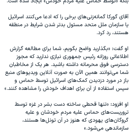
بلکه «توسط حماس علیه مردم خودش» ایجاد شده است.
اسرائیل در جنگ
نرگس محمدی برنده جایزه نوبل صلح
آقای گورکا گمانه‌زنی‌های برخی را که ادعا می‌کنند اسرائیل
همایش محافظه‌کاران آمریکا «سی‌پک»
یا سازمان ملل متحد مسئول بدتر شدن شرایط در منطقه
هستند، رد کرد.
صفحه‌های ویژه
سفر پرزیدنت ترامپ به چین
او گفت: «بگذارید واضح بگویم، شما برای مطالعه گزارش
اطلاعاتی روزانه رئیس جمهوری نیازی ندارید که مجوز
دسترسی فوق محرمانه داشته باشید. هر یک از مخاطبان
شما می‌توانند همین الآن به صورت آنلاین ویدیوهای منبع
باز در مورد دزدیدن کمک‌های اسرائیل توسط حماس و
سپس استفاده از آن برای اهداف خودش را مشاهده کنند.»
او افزود: «تنها قحطی ساخته دست بشر در غزه توسط
تروریست‌های حماس علیه مردم خودشان و علیه
گروگان‌های یهودی که هنوز در آن تونل‌ها هستند،
سازماندهی می‌شود.»