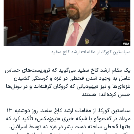
دنبال کنید
مستندها
فرهنگ و زندگی
حقوق شهروندی
انتخابات ریاست جمهوری آمریکا ۲۰۲۴
اقتصادی
حمله جمهوری اسلامی به اسرائیل
رمز مهسا
علم و فناوری
زبانهای مختلف
اسرائیل در جنگ
ورزش زنان در ایران
سباستین گورکا، از مقامات ارشد کاخ سفید
گالری عکس
اعتراضات زن، زندگی، آزادی
یک مقام ارشد کاخ سفید می‌گوید که تروریست‌های حماس
آرشیو پخش زنده
مجموعه مستندهای دادخواهی
عامل به وجود آمدن قحطی در غزه و گرسنگی کشیدن
تریبونال مردمی آبان ۹۸
غزه‌ای‌ها و نیز «یهودیانی که گروگان‌ گرفته‌اند و در تونل‌ها
دادگاه حمید نوری
حبس کرده‌اند» هستند.
چهل سال گروگان‌گیری
سباستین گورکا، از مقامات ارشد کاخ سفید، روز دوشنبه ۱۳
قانون شفافیت دارائی کادر رهبری ایران
مرداد در گفت‌و‌گو با شبکه خبری «نیوزمکس» تأکید کرد که
اعتراضات مردمی آبان ۹۸
«تنها قحطی ساخته دست بشر در غزه نه توسط اسرائیل،