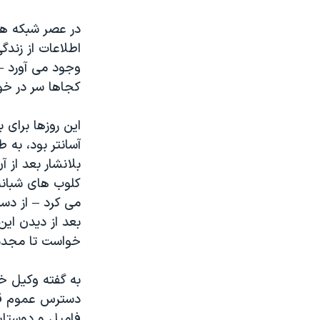
در عصر شبکه ها
اطلاعات از زندگ
وجود می آورد –
کجاها سر در خو
این روزها برای 
بلانشار بعد از
کلوب های شبانه 
می کرد – از دست
بعد از دیدن ای
خواست تا مجددا
به گفته وکیل خ
دسترس عموم قرار
فامیل و دوستان پ