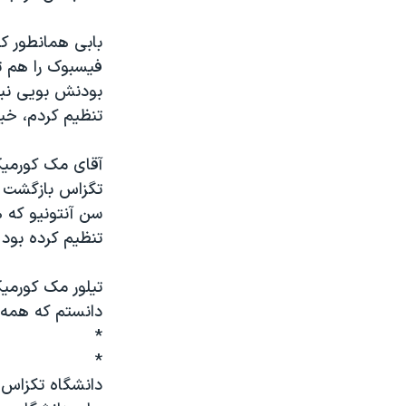
بابی همانطور 
فیسبوک را هم ت
بودنش بویی نبر
تنظیم کردم، خی
آقای مک کورمیک
تگزاس بازگشت و
سن آنتونیو که 
تنظیم کرده بود
تیلور مک کورمیک
دانستم که همه
*
*
دانشگاه تکزاس 