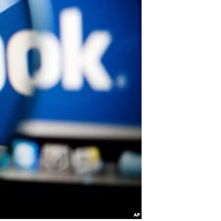
مستندها
فرهنگ و زندگی
حقوق شهروندی
انتخابات ریاست جمهوری آمریکا ۲۰۲۴
اقتصادی
حمله جمهوری اسلامی به اسرائیل
رمز مهسا
علم و فناوری
اسرائیل در جنگ
ورزش زنان در ایران
گالری عکس
اعتراضات زن، زندگی، آزادی
آرشیو پخش زنده
مجموعه مستندهای دادخواهی
تریبونال مردمی آبان ۹۸
دادگاه حمید نوری
چهل سال گروگان‌گیری
قانون شفافیت دارائی کادر رهبری ایران
اعتراضات مردمی آبان ۹۸
اسرائیل در جنگ