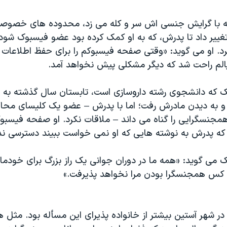
که با گرایش جنسی اش سر و کله می زد، محدوده های خصوص
غییر داد تا پدرش، که به او کمک کرده بود عضو فیسبوک شود
د. او می گوید: «وقتی صفحه فیسبوکم را برای حفظ اطلاعا
الم راحت شد که دیگر مشکلی پیش نخواهد آمد.
 که دانشجوی رشته داروسازی است، تابستان سال گذشته به ش
 به دیدن مادرش رفت؛ اما با پدرش – عضو یک کلیسای محافظ
همجنسگرایی را گناه می داند – ملاقات نکرد. او صفحه فیسب
 که پدرش به نوشته هایی که او نمی خواست ببیند دسترسی ند
 می گوید: «همه ما در دوران جوانی یک راز بزرگ برای خودمان
 کس همجنسگرا بودن مرا نخواهد پذیرفت.»
در شهر آستین بیشتر از خانواده پذیرای این مسأله بود. مثل