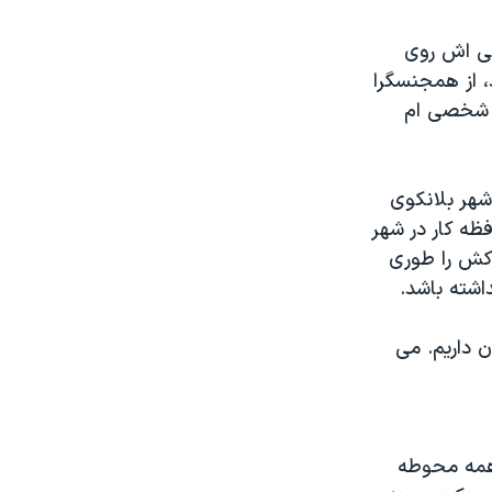
ی اش روی
، از همجنسگرا
ت شخصی ام
هر بلانکوی
ه کار در شهر
وکش را طوری
اشته باشد.
 داریم. می
 همه محوطه