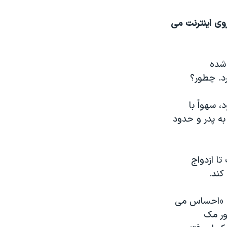
وی اینترنت می
 شده
د. چطور؟
 سهواً با
ه پدر و حدود
ا ازدواج
کند.
د: «احساس می
ور مک