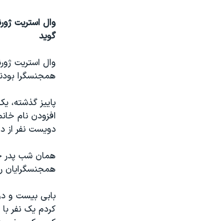
نرگس محمدی برنده جایزه نوبل صلح
وال استریت ژور
همایش محافظه‌کاران آمریکا «سی‌پک»
گوید
صفحه‌های ویژه
وال استریت ژور
سفر پرزیدنت ترامپ به چین
همجنسگرا بودنش
پاییز گذشته، یک
افزودن نام خان
دویست نفر از د
همان شب پدر خا
همجنسگرایان را 
بابی بیست و دو
کردم یک نفر با 