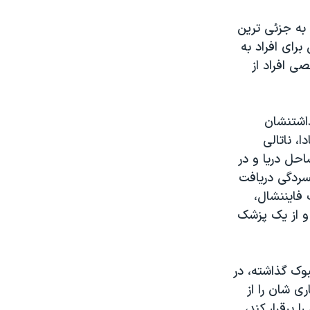
به جزئی ترین
رای افراد به
 افراد از
داشتنشان
۲۰در ایالت کبک کانادا، ناتالی
حل دریا و در
فسردگی دریافت
 فایننشال،
و از یک پزشک
وک گذاشته، در
ی شان را از
 برقرار کند،