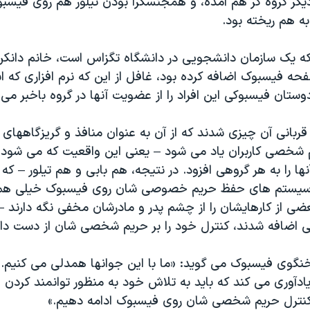
گر گروه کٌر هم آمده، و همجنسگرا بودن تیلور هم روی فیسبو
به هم ریخته بود.
که یک سازمان دانشجویی در دانشگاه تگزاس است، خانم دانک
حه فیسبوک اضافه کرده بود، غافل از این که نرم افزاری که اس
وستان فیسبوکی این افراد را از عضویت آنها در گروه باخبر می 
ربانی آن چیزی شدند که از آن به عنوان منافذ و گریزگاههای
شخصی کاربران یاد می شود – یعنی این واقعیت که می شود 
آنها را به هر گروهی افزود. در نتیجه، هم بابی و هم تیلور – که 
 سیستم های حفظ حریم خصوصی شان روی فیسبوک خیلی هم
عضی از کارهایشان را از چشم پدر و مادرشان مخفی نگه دارند – 
یی اضافه شدند، کنترل خود را بر حریم شخصی شان از دست داد
نگوی فیسبوک می گوید: «ما با این جوانها همدلی می کنیم. ت
یادآوری می کند که باید به تلاش خود به منظور توانمند کردن
ی کنترل حریم شخصی شان روی فیسبوک ادامه دهیم.»