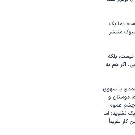
فت: «ما یک
سبوک منتشر
نیست، بلکه
، اگر هم به
عمدی یا سهوی
، دوستان و
 چشم عموم
ک نشوید؛ اما
کار تقریباً