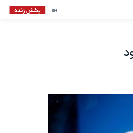
پخش زنده
د