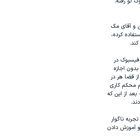
ک لو رفته.
ن و آقای مک
تفاده کرده،
کند.
 فیسبوک در
بدون اجازه
از قضا هر در
 محکم کاری
بعد از این که
ند.
جربه ناگوار
 و آموزش دادن