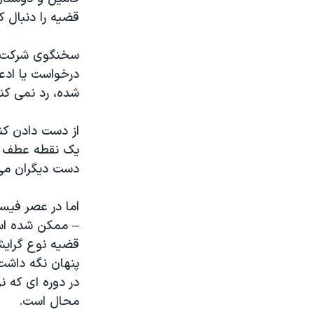
قضیه را دنبال ک
سخنگوی شرکت بی
درخواست یا ادع
شده، رد نمی کنی
از دست دادن کن
یک نقطه عطف ج
دست دیگران می 
اما در عصر فی
– ممکن شده است
قضیه نوع گرای
پنهان نگه داشت
در دوره ای که ن
محال است.