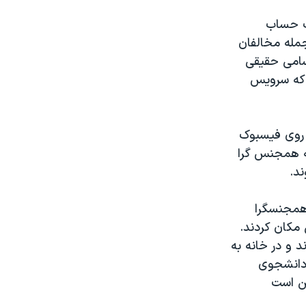
ت حساب
جمله مخالفان
سامی حقیقی
 که سرویس
 روی فیسبوک
که همجنس گرا
ند.
همجنسگرا
 مکان کردند.
د و در خانه به
 دانشجوی
ن است