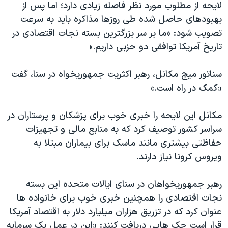
اسرائیل در جنگ
لایحه از مطلوب مورد نظر فاصله زیادی دارد؛ اما پس از
بهبودهای حاصل شده طی روزها مذاکره باید به سرعت
نرگس محمدی برنده جایزه نوبل صلح
تصویب شود: «ما بر سر بزرگترین بسته نجات اقتصادی در
همایش محافظه‌کاران آمریکا «سی‌پک»
تاریخ آمریکا توافقی دو حزبی داریم.»
صفحه‌های ویژه
سناتور میچ مکانل، رهبر اکثریت جمهوریخواه در سنا، گفت
سفر پرزیدنت ترامپ به چین
«کمک در راه است.»
مکانل این لایحه را خبری خوب برای پزشکان و پرستاران در
سراسر کشور توصیف کرد که به منابع مالی و تجهیزات
حفاظتی بیشتری مانند ماسک برای بیماران مبتلا به
ویروس کرونا نیاز دارند.
رهبر جمهوریخواهان در سنای ایالات متحده این بسته
نجات اقتصادی را همچنین خبری خوب برای خانواده ها
عنوان کرد که در تزریق هزاران میلیارد دلار به اقتصاد آمریکا
قرار است چک هایی دریافت کنند: «این در عمل یک سرمایه