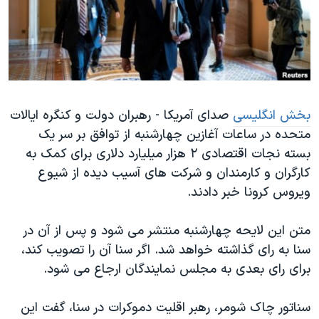
دنبال کنید
مستندها
فرهنگ و زندگی
حقوق شهروندی
انتخابات ریاست جمهوری آمریکا ۲۰۲۴
اقتصادی
حمله جمهوری اسلامی به اسرائیل
رمز مهسا
علم و فناوری
زبانهای مختلف
بخش انگلیسی
صدای آمریکا - رهبران دولت و کنگره ایالات
اسرائیل در جنگ
ورزش زنان در ایران
متحده در ساعات آغازین چهارشنبه از توافق بر سر یک
گالری عکس
اعتراضات زن، زندگی، آزادی
بسته نجات اقتصادی ۲ هزار میلیارد دلاری برای کمک به
آرشیو پخش زنده
مجموعه مستندهای دادخواهی
کارگران و کارمندان و شرکت های آسیب دیده از شیوع
ویروس کرونا خبر دادند.
تریبونال مردمی آبان ۹۸
دادگاه حمید نوری
متن این لایحه چهارشنبه منتشر می شود و پس از آن در
چهل سال گروگان‌گیری
سنا به رای گذاشته خواهد شد. اگر سنا آن را تصویب کند،
برای رای بعدی به مجلس نمایندگان ارجاع می شود.
قانون شفافیت دارائی کادر رهبری ایران
اعتراضات مردمی آبان ۹۸
سناتور چاک شومر، رهبر اقلیت دموکرات در سنا، گفت این