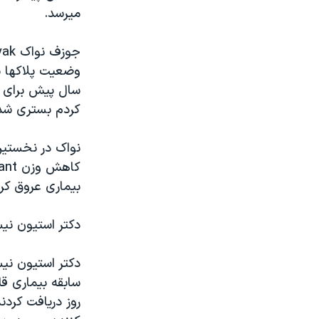
مستندها
فرهنگ و زندگی
میرسد.
حقوق شهروندی
انتخابات ریاست جمهوری آمریکا ۲۰۲۴
اقتصادی
حمله جمهوری اسلامی به اسرائیل
وضعیت پلاکها ی
رمز مهسا
علم و فناوری
سال پیش برای 
اسرائیل در جنگ
ورزش زنان در ایران
کردم بستری شد
گالری عکس
اعتراضات زن، زندگی، آزادی
نواک در نخستین
آرشیو پخش زنده
مجموعه مستندهای دادخواهی
تریبونال مردمی آبان ۹۸
بیماری عروق کرو
دادگاه حمید نوری
دکتر استیون نیس
چهل سال گروگان‌گیری
قانون شفافیت دارائی کادر رهبری ایران
اعتراضات مردمی آبان ۹۸
روز دریافت کردند
اسرائیل در جنگ