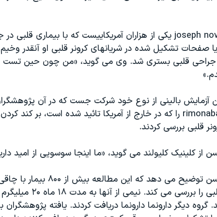
جوزف نواک joseph novak یکی از هزاران آمریکاییست که با بیماری قلبی
ا صفحات تشکیل شده در شریانهای کرونر قلبی او آنقدر وخیم ب
جراحی قلبی بستری شد. وی می گويد، «من چون حین تست
م.»
 آزمایش بالینی از نوع خود شرکت جست که در آن پژوهشگران 
کاهش وزن rimonabant را که در خارج از آمریکا تائید شده است، بر کند 
نر قلبی بررسی کردند.
ن از کلینیک کلیولند می گويد، «ما اینجا سوسویی از امید داری
دکتر استیون نیسن توضیح می دهد که این مطالعه 
سابقه بیماری قلبی را بررسی می کند. ن
. گروه دیگر دارونما دارونما دریافت کردند. یافته پژوهشگران به