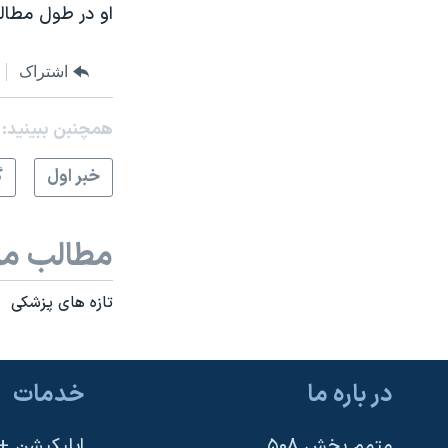
او در طول مطالعه ۹ کیلوگرم وزن کم کرد و پزشکش می گوید شریانهای او و
اشتراک
همچنبن ببینید:
خبر اول
گ
مطالب مر
تازه های پزشکی
در باره ما
خدمات
متمم بخش ۵۰۸
اپلیکیشن +VOA