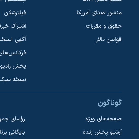
منشور صدای آمریکا
فیلترشکن
حقوق و مقررات
اشتراک خبرن
قوانین تالار
آگهی استخد
فرکانس‌های 
پخش رادیو
یادگیری زبان انگلیسی
نسخه سبک 
دنبال کنید
گوناگون
صفحه‌های ویژه
رؤسای جمهو
آرشیو پخش زنده
بایگانی برن
زبانهای مختلف