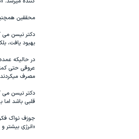
کننده میرسد. «
نرگس محمدی برنده جایزه نوبل صلح
محققین همچنین 
همایش محافظه‌کاران آمریکا «سی‌پک»
صفحه‌های ویژه
دکتر نيسن می گ
سفر پرزیدنت ترامپ به چین
بهبود یافت، بلکه
در حالیکه عمده
عروقی حتی کمتر 
مصرف میکردند 
دکتر نيسن می گ
قلبی باشد اما ب
جوزف نواک فکر م
«انرژی بیشتر و