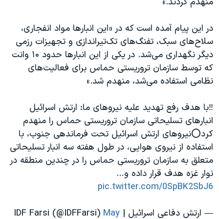
منهدم کردند.»
اسرائیل در جنگ
نرگس محمدی برنده جایزه نوبل صلح
در این پیام آمده است که در «این انبارها مواد انفجاری،
همایش محافظه‌کاران آمریکا «سی‌پک»
سلاح‌های سبک، تفنگ‌های تک‌تیراندازی و تجهیزات رزمی
دیگر نگهداری می‌شد. در یکی از این انبارها حدود ۱۰ وانت
صفحه‌های ویژه
که توسط سازمان تروریستی حماس برای فعالیت‌های
سفر پرزیدنت ترامپ به چین
نظامی استفاده می‌شد، منهدم شد.»
‼️با هدف رفع تهدید علیه نیروهای ما: ارتش اسرائیل
انبارهای تسلیحاتی سازمان تروریستی حماس را منهدم
کرد⭕️نیروهای ارتش اسرائیل تحت فرماندهی جنوب، با
استفاده از نیروی هوایی، در طول هفته سه انبار تسلیحاتی
متعلق به سازمان تروریستی حماس را در چندین منطقه در
نوار غزه هدف قرار داده و…
pic.twitter.com/0SpBK2SbJ6
— ارتش دفاعی اسرائیل | IDF Farsi (@IDFFarsi)
May