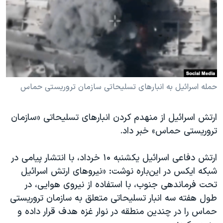
دنبال کنید
مستندها
فرهنگ و زندگی
حقوق شهروندی
انتخابات ریاست جمهوری آمریکا ۲۰۲۴
اقتصادی
حمله جمهوری اسلامی به اسرائیل
رمز مهسا
علم و فناوری
زبانهای مختلف
اسرائیل در جنگ
ورزش زنان در ایران
حمله اسرائیل به انبارهای تسلیحاتی سازمان تروریستی حماس
گالری عکس
اعتراضات زن، زندگی، آزادی
ارتش اسرائیل از منهدم کردن انبارهای تسلیحاتی «سازمان
آرشیو پخش زنده
مجموعه مستندهای دادخواهی
تروریستی حماس» خبر داد.
تریبونال مردمی آبان ۹۸
دادگاه حمید نوری
ارتش دفاعی اسرائیل یکشنبه ۱۰ خرداد، با انتشار پیامی در
شبکه ایکس در این‌باره نوشت: «نیروهای ارتش اسرائیل
چهل سال گروگان‌گیری
تحت فرماندهی جنوب، با استفاده از نیروی هوایی، در
قانون شفافیت دارائی کادر رهبری ایران
طول هفته سه انبار تسلیحاتی متعلق به سازمان تروریستی
اعتراضات مردمی آبان ۹۸
حماس را در چندین منطقه در نوار غزه هدف قرار داده و