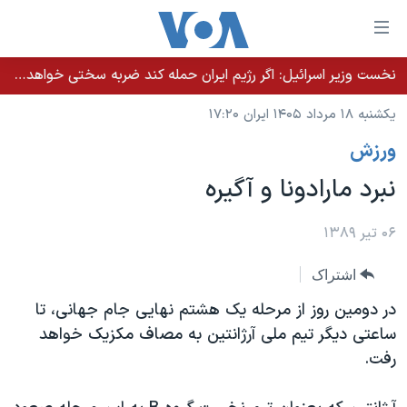
ینکهای
ابل
سترسی
نخست وزیر اسرائيل: اگر رژیم ایران حمله کند ضربه سختی خواهد خورد
خانه
هش
یکشنبه ۱۸ مرداد ۱۴۰۵ ایران ۱۷:۲۰
نسخه سبک وب‌سایت
ه
ورزش
حتوای
موضوع ها
صلی
نبرد مارادونا و آگیره
برنامه های تلویزیونی
ایران
هش
جدول برنامه ها
ه
آمریکا
۰۶ تیر ۱۳۸۹
فحه
صفحه‌های ویژه
جهان
اشتراک
صلی
فرکانس‌های صدای آمریکا
ورزشی
جام جهانی ۲۰۲۶
هش
در دومین روز از مرحله یک هشتم نهایی جام جهانی، تا
پخش رادیویی
ه
گزیده‌ها
عملیات خشم حماسی
ساعتی دیگر تیم ملی آرژانتین به مصاف مکزیک خواهد
ستجو
رفت.
۲۵۰سالگی آمریکا
ویژه برنامه‌ها
یادگیری زبان انگلیسی
ویدیوها
بایگانی برنامه‌های تلویزیونی