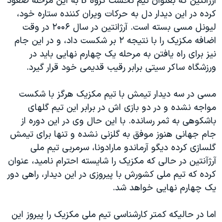
آرژانتین که بعنوان تیم نخست گروه B به این مرحله صعود
دنبال کنید
مستندها
فرهنگ و زندگی
کرده در این دیدار دل به حرکات ویران کننده ستاره خود،
لیونل مسی بسته است. آرژانتین در سال ۲۰۰۶ در وقت
حقوق شهروندی
انتخابات ریاست جمهوری آمریکا ۲۰۲۴
اضافه مکزیک را با نتیجه ۲ بر شکست داد، و در این جام
اقتصادی
حمله جمهوری اسلامی به اسرائیل
نیز برای راه یافتن به مرحله یک چهارم نهایی باید در
رمز مهسا
علم و فناوری
ورزشگاه ساکر سیتی برابر رقیب قدیمی خود قرار گیرد.
زبانهای مختلف
اسرائیل در جنگ
ورزش زنان در ایران
مسی در سه دیدار تیمش با تیم مکزیک هرگز با شکست
گالری عکس
اعتراضات زن، زندگی، آزادی
مواجه نشده و در دو بازی اش در برابر این تیم گلهای
آرشیو پخش زنده
مجموعه مستندهای دادخواهی
باشکوهی به ثمر رسانده. با این حال وی در این دوره از
جام جهانی هنوز موفق به گلزنی نشده و تنها برای تیمش
تریبونال مردمی آبان ۹۸
گلسازی کرده دیگو آرماندو مارادونا، سرمربی تیم ملی
دادگاه حمید نوری
آرژآنتین در حالی که مکزیک را شایسته احترام نامید، عنوان
چهل سال گروگان‌گیری
کرده که تیم ملی کشورش با پیروزی در این دیدار، راهی دور
یک چهارم نهایی خواهد شد.
قانون شفافیت دارائی کادر رهبری ایران
اعتراضات مردمی آبان ۹۸
اما در حالیکه کمتر کارشناسی تیم ملی مکزیک را پیروز این