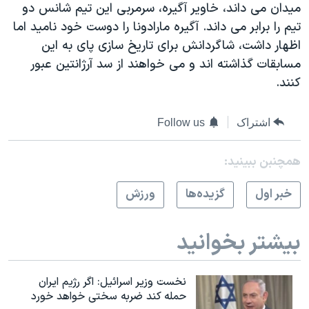
اسرائیل در جنگ
میدان می داند، خاویر آگیره، سرمربی این تیم شانس دو
تیم را برابر می داند. آگیره مارادونا را دوست خود نامید اما
نرگس محمدی برنده جایزه نوبل صلح
اظهار داشت، شاگردانش برای تاریخ سازی پای به این
همایش محافظه‌کاران آمریکا «سی‌پک»
مسابقات گذاشته اند و می خواهند از سد آرژانتین عبور
صفحه‌های ویژه
کنند.
سفر پرزیدنت ترامپ به چین
اشتراک
Follow us
همچنبن ببینید:
خبر اول
گزيده‌ها
ورزش
بیشتر بخوانید
نخست وزیر اسرائيل: اگر رژیم ایران
حمله کند ضربه سختی خواهد خورد