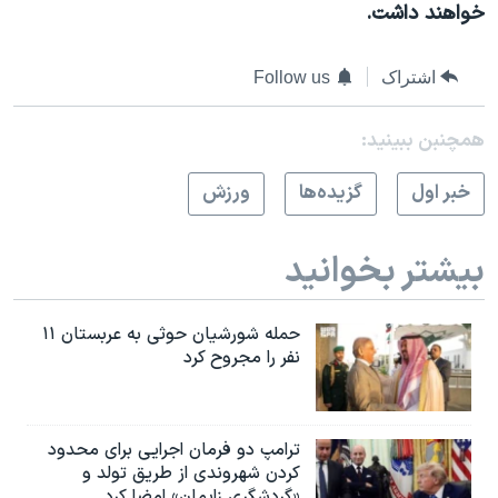
اسرائیل در جنگ
خواهند داشت
.
نرگس محمدی برنده جایزه نوبل صلح
اشتراک
Follow us
همایش محافظه‌کاران آمریکا «سی‌پک»
صفحه‌های ویژه
همچنبن ببینید:
سفر پرزیدنت ترامپ به چین
خبر اول
گزيده‌ها
ورزش
بیشتر بخوانید
حمله شورشیان حوثی به عربستان ۱۱
نفر را مجروح کرد
ترامپ دو فرمان اجرایی برای محدود
کردن شهروندی از طریق تولد و
«گردشگری زایمان» امضا کرد