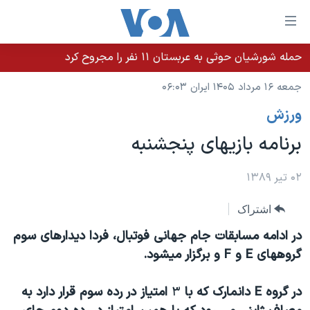
ینکهای
ابل
سترسی
حمله شورشیان حوثی به عربستان ۱۱ نفر را مجروح کرد
خانه
هش
جمعه ۱۶ مرداد ۱۴۰۵ ایران ۰۶:۰۳
نسخه سبک وب‌سایت
ه
ورزش
حتوای
موضوع ها
صلی
برنامه بازیهای پنجشنبه
برنامه های تلویزیونی
ایران
هش
جدول برنامه ها
ه
آمریکا
۰۲ تیر ۱۳۸۹
فحه
صفحه‌های ویژه
جهان
اشتراک
صلی
فرکانس‌های صدای آمریکا
ورزشی
جام جهانی ۲۰۲۶
هش
در ادامه مسابقات جام جهانی فوتبال،
فردا دیدارهای سوم
پخش رادیویی
ه
گزیده‌ها
عملیات خشم حماسی
گروههای
E
و
F
و برگزار میشود.
ستجو
۲۵۰سالگی آمریکا
ویژه برنامه‌ها
یادگیری زبان انگلیسی
در گروه
E
دانمارک که با
٣
امتیاز در رده سوم قرار دارد به
ویدیوها
بایگانی برنامه‌های تلویزیونی