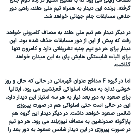
مصاف ژاپنی می رود که با همین امتیاز در رده دوم جای
دنبال کنید
مستندها
فرهنگ و زندگی
گرفته. برنده این دیدار به همراه تیم ملی هلند، راهی دور
حذفی مسابقات جام جهانی خواهد شد.
حقوق شهروندی
انتخابات ریاست جمهوری آمریکا ۲۰۲۴
اقتصادی
حمله جمهوری اسلامی به اسرائیل
در دیگر دیدار هم تیم ملی هلند به مصاف کامرونی خواهد
رمز مهسا
علم و فناوری
رفت که پیش از این از دور مسابقات حذف شده بود. این
زبانهای مختلف
دیدار برای هر دو تیم جنبه تشریفاتی دارد و کامرون تنها
اسرائیل در جنگ
ورزش زنان در ایران
برای اثبات شایستگی هایش پای به این میدان خواهد
گالری عکس
اعتراضات زن، زندگی، آزادی
گذاشت
.
آرشیو پخش زنده
مجموعه مستندهای دادخواهی
اما در گروه
F
مدافع عنوان قهرمانی در حالی که حال و روز
تریبونال مردمی آبان ۹۸
خوشی ندارد به مصاف اسلواکی قعرنشین می رود. ایتالیا
دادگاه حمید نوری
برای صعود به دور بعد نیاز به هر سه امتیاز این دیدار دارد.
چهل سال گروگان‌گیری
این در حالی است حتی اسلواکی هم در صورت پیروزی
شانس صعود خواهد داشت. در دیگر دیدار این گروه هم
قانون شفافیت دارائی کادر رهبری ایران
پاراگوئه صدرنشین به مصاف نیوزیلند می رود. هر دو تیم
اعتراضات مردمی آبان ۹۸
در صورت پیروزی در این دیدار شانس صعود به دور بعد را