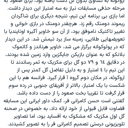
اروگوئه به تساوی بدون گل دست یافته بود، برای صعود به
دنبال کنید
مستندها
فرهنگ و زندگی
مرحله حذفی مسابقات نیاز به سه امتیاز این دیدار داشت.
اما بازی بی برنامه این تیم، نتیجه دیگری برای شاگردان
حقوق شهروندی
انتخابات ریاست جمهوری آمریکا ۲۰۲۴
ریموند دومنک رقم زد. هرچقدر دومنک در بازی خوانی و
اقتصادی
حمله جمهوری اسلامی به اسرائیل
تغییر تاکتیک ناموفق بود، از آن سو خاویر آگیره اونایندیا با
رمز مهسا
علم و فناوری
تعویضهایی طلایی، زمینه ساز برد تیمش شد. در این دیدار
زبانهای مختلف
که در پولوکوانه برگزار می شد، خاویر هرناندز و کاتموک
اسرائیل در جنگ
ورزش زنان در ایران
بلانکو که به عنوان بازیکن جایگزین وارد زمین شده بودند،
گالری عکس
اعتراضات زن، زندگی، آزادی
در دقایق ٦٤ و ٧٩ دو گل برای مکزیک به ثمر رساندند تا
آرشیو پخش زنده
مجموعه مستندهای دادخواهی
این تیم با ٤ امتیاز و به دلیل تفاضل گل کمتر پس از
اروگوئه، در مکان دوم گروه آ قرار گیرد. فرانسه هم با این
تریبونال مردمی آبان ۹۸
شکست با یک امتیاز، بالاتر از آفریقای جنوبی در رده سوم
دادگاه حمید نوری
قرار گرفت تا تقریبا بخت صعود را از دست داده باشد.
چهل سال گروگان‌گیری
گفتنی است حسن کامرانی فر، کمک داور ایرانی این مسابقه
قضاوت قابل قبولی از خود ارائه داد، به خصوص در صحنه
قانون شفافیت دارائی کادر رهبری ایران
گل اول مکزیک که مشکوک به آفساید بود، اما تصاویر
اعتراضات مردمی آبان ۹۸
تلویزیونی درستی تصمیم کامرانی فر را به تصویر کشیدند.