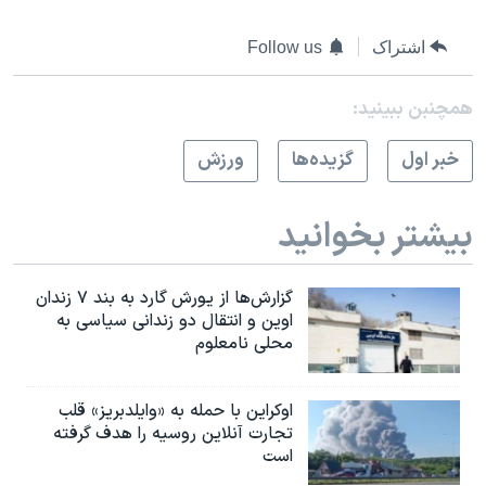
اسرائیل در جنگ
نرگس محمدی برنده جایزه نوبل صلح
اشتراک
Follow us
همایش محافظه‌کاران آمریکا «سی‌پک»
همچنبن ببینید:
صفحه‌های ویژه
خبر اول
گزيده‌ها
ورزش
سفر پرزیدنت ترامپ به چین
بیشتر بخوانید
گزارش‌ها از یورش گارد به بند ۷ زندان
اوین و انتقال دو زندانی سیاسی به
محلی نامعلوم
اوکراین با حمله به «وایلدبریز» قلب
تجارت آنلاین روسیه را هدف گرفته
است