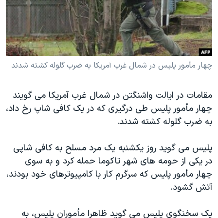
دنبال کنید
مستندها
فرهنگ و زندگی
حقوق شهروندی
انتخابات ریاست جمهوری آمریکا ۲۰۲۴
اقتصادی
حمله جمهوری اسلامی به اسرائیل
رمز مهسا
علم و فناوری
چهار مأمور پلیس در شمال غرب آمریکا به ضرب گلوله کشته شدند
زبانهای مختلف
اسرائیل در جنگ
ورزش زنان در ایران
مقامات در ایالت واشنگتن در شمال غرب آمریکا می گویند
گالری عکس
اعتراضات زن، زندگی، آزادی
چهار مأمور پلیس طی درگیری که در یک کافی شاپ رخ داد،
آرشیو پخش زنده
مجموعه مستندهای دادخواهی
به ضرب گلوله کشته شدند.
تریبونال مردمی آبان ۹۸
پلیس می گوید روز یکشنبه یک مرد مسلح به کافی شاپی
دادگاه حمید نوری
در یکی از حومه های شهر تاکوما حمله کرد و به سوی
چهل سال گروگان‌گیری
چهار مأمور پلیس که سرگرم کار با کامپیوترهای خود بودند،
قانون شفافیت دارائی کادر رهبری ایران
آتش گشود.
اعتراضات مردمی آبان ۹۸
یک سخنگوی پلیس می گوید ظاهرا مأموران پلیس، به