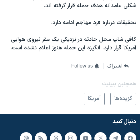
اسرائیل در جنگ
شکلی عامدانه هدف حمله قرار گرفته اند.
نرگس محمدی برنده جایزه نوبل صلح
تحقیقات درباره فرد مهاجم ادامه دارد.
همایش محافظه‌کاران آمریکا «سی‌پک»
صفحه‌های ویژه
کافی شاپ محل حادثه در نزدیکی یک مقر نیروی هوایی
سفر پرزیدنت ترامپ به چین
آمریکا قرار دارد. انگیزه این حمله هنوز اعلام نشده است.
اشتراک
Follow us
همچنبن ببینید:
گزيده‌ها
آمريکا
دنبال کنید