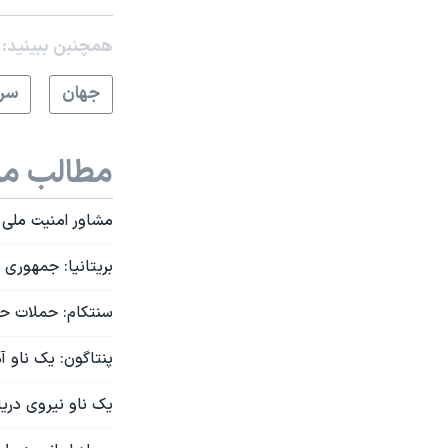
همچنبن ببینید:
جهان
سرخ
مطالب مر
مشاور امنیت ملی 
بریتانیا: جمهوری
سنتکام: حملات حو
پنتاگون: یک ناو آ
یک ناو نیروی دریا