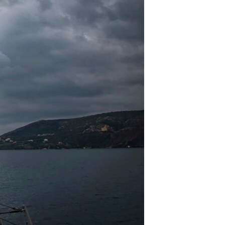
مستندها
فرهنگ و زندگی
حقوق شهروندی
انتخابات ریاست جمهوری آمریکا ۲۰۲۴
اقتصادی
حمله جمهوری اسلامی به اسرائیل
رمز مهسا
علم و فناوری
اسرائیل در جنگ
ورزش زنان در ایران
گالری عکس
اعتراضات زن، زندگی، آزادی
آرشیو پخش زنده
مجموعه مستندهای دادخواهی
تریبونال مردمی آبان ۹۸
دادگاه حمید نوری
چهل سال گروگان‌گیری
قانون شفافیت دارائی کادر رهبری ایران
اعتراضات مردمی آبان ۹۸
اسرائیل در جنگ