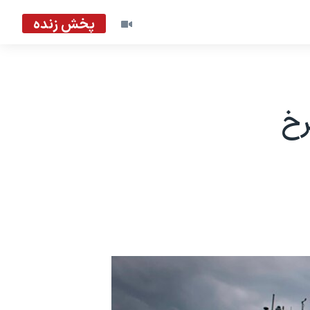
پخش زنده
رخ