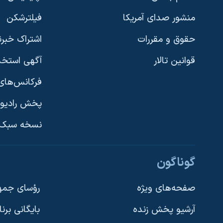
منشور صدای آمریکا
فیلترشکن
حقوق و مقررات
اشتراک خبرن
قوانین تالار
آگهی استخد
فرکانس‌های 
پخش رادیو
یادگیری زبان انگلیسی
نسخه سبک 
دنبال کنید
گوناگون
صفحه‌های ویژه
رؤسای جمهو
آرشیو پخش زنده
بایگانی برن
زبانهای مختلف