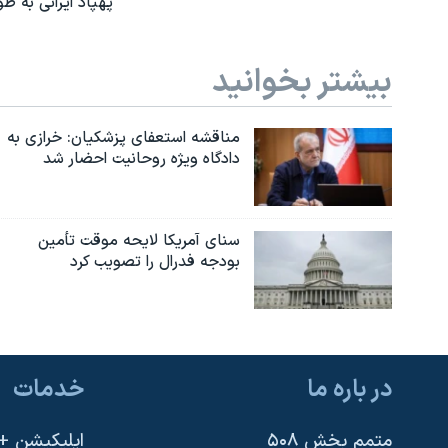
پهپاد ایرانی به ط
بیشتر بخوانید
مناقشه استعفای پزشکیان: خرازی به
دادگاه ویژه روحانیت احضار شد
سنای آمریکا لایحه موقت تأمین
بودجه فدرال را تصویب کرد
در باره ما
خدمات
متمم بخش ۵۰۸
اپلیکیشن +VOA