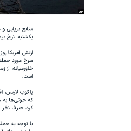
نرگس محمدی برنده جایزه نوبل صلح
همایش محافظه‌کاران آمریکا «سی‌پک»
منابع دریایی و 
صفحه‌های ویژه
یکشنبه، نرخ بی
سفر پرزیدنت ترامپ به چین
ارتش آمریکا روز
سرخ مورد حمله 
خاورمیانه، از ز
است.
یاکوب لارسن، اف
که حوثی‌ها به هر
کرد، صرف نظر از
با توجه به حمل