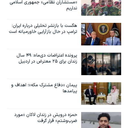
اسرائیل در جنگ
«مستشاران نظامی» جمهوری اسلامی
نداریم
نرگس محمدی برنده جایزه نوبل صلح
همایش محافظه‌کاران آمریکا «سی‌پک»
هگست با بازنشر تحلیلی درباره ایران:
ترامپ در حال بازآرایی خاورمیانه است
صفحه‌های ویژه
سفر پرزیدنت ترامپ به چین
پرونده اعتراضات دی‌ماه: ۴۹ سال
زندان برای ۲۵ معترض در اردبیل
پیمان «دفاع مشترک مکه»؛ اهداف و
پیامدها
حمزه درویش در زندان لاکان «مورد
ضرب‌وشتم» قرار گرفت