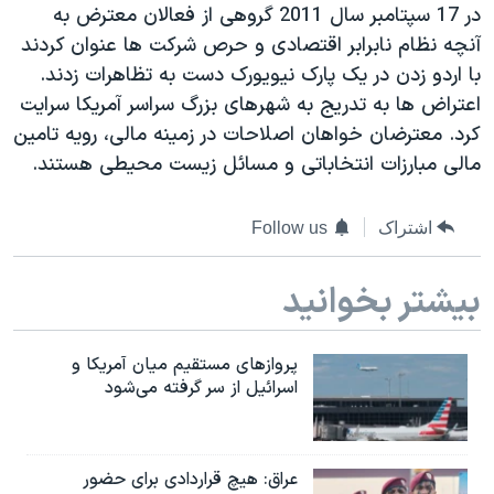
در 17 سپتامبر سال 2011 گروهی از فعالان معترض به
دنبال کنید
مستندها
فرهنگ و زندگی
آنچه نظام نابرابر اقتصادی و حرص شرکت ها عنوان کردند
حقوق شهروندی
انتخابات ریاست جمهوری آمریکا ۲۰۲۴
با اردو زدن در یک پارک نیویورک دست به تظاهرات زدند.
اعتراض ها به تدریج به شهرهای بزرگ سراسر آمریکا سرایت
اقتصادی
حمله جمهوری اسلامی به اسرائیل
کرد. معترضان خواهان اصلاحات در زمینه مالی، رویه تامین
رمز مهسا
علم و فناوری
مالی مبارزات انتخاباتی و مسائل زیست محیطی هستند.
زبانهای مختلف
اسرائیل در جنگ
ورزش زنان در ایران
گالری عکس
اعتراضات زن، زندگی، آزادی
اشتراک
Follow us
آرشیو پخش زنده
مجموعه مستندهای دادخواهی
بیشتر بخوانید
تریبونال مردمی آبان ۹۸
دادگاه حمید نوری
پروازهای مستقیم میان آمریکا و
چهل سال گروگان‌گیری
اسرائیل از سر گرفته می‌شود
قانون شفافیت دارائی کادر رهبری ایران
اعتراضات مردمی آبان ۹۸
عراق: هیچ قراردادی برای حضور