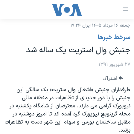
ینکهای
ابل
سترسی
جمعه ۱۶ مرداد ۱۴۰۵ ایران ۱۹:۲۴
خانه
هش
سرخط خبرها
نسخه سبک وب‌سایت
ه
جنبش وال استریت یک ساله شد
حتوای
موضوع ها
صلی
برنامه های تلویزیونی
۲۷ شهریور ۱۳۹۱
ایران
هش
جدول برنامه ها
ه
آمریکا
اشتراک
فحه
صفحه‌های ویژه
جهان
طرفداران جنبش «اشغال وال ستریت» یک سالگی این
صلی
فرکانس‌های صدای آمریکا
جنبش را با دور جدیدی از تظاهرات در منطقه مالی
ورزشی
جام جهانی ۲۰۲۶
هش
نیویورک گرامی می دارند. معترضان از شامگاه یکشنبه در
پخش رادیویی
ه
گزیده‌ها
عملیات خشم حماسی
محله گرینویچ نیویورک گرد آمده اند تا امروز دوشنبه در
ستجو
۲۵۰سالگی آمریکا
ویژه برنامه‌ها
مقابل ساختمان بورس و سهام این شهر دست به تظاهرات
یادگیری زبان انگلیسی
بزنند.
ویدیوها
بایگانی برنامه‌های تلویزیونی