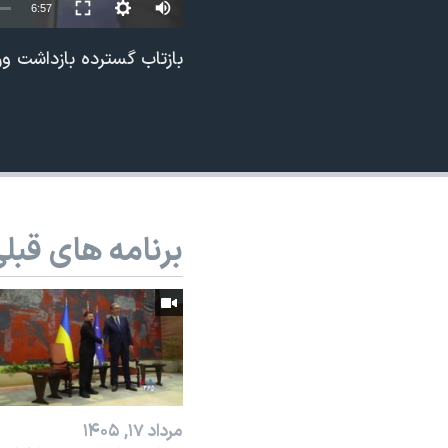
6:57
نرگس محمدی برنده جایزه نوبل صلح
بازتاب گسترده بازداشت ور
همایش محافظه‌کاران آمریکا «سی‌پک»
صفحه‌های ویژه
سفر پرزیدنت ترامپ به چین
برنامه های قبل
مرداد ۱۷, ۱۴۰۵