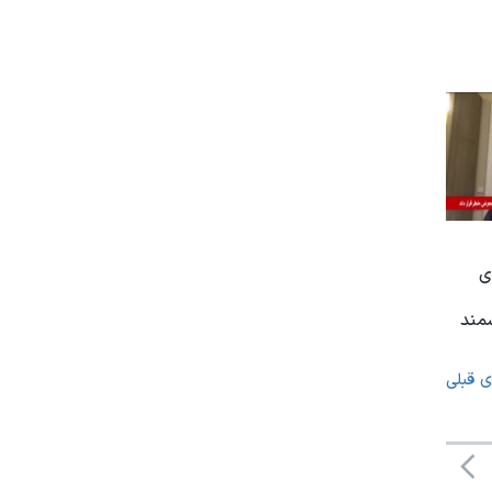
ی
شمند
ی قبلی