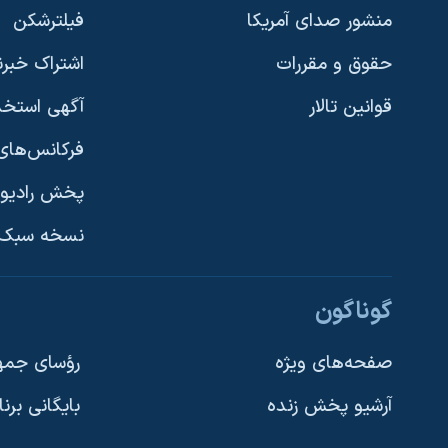
منشور صدای آمریکا
فیلترشکن
حقوق و مقررات
اشتراک خبرن
قوانین تالار
آگهی استخد
فرکانس‌های 
پخش رادیو
یادگیری زبان انگلیسی
نسخه سبک 
دنبال کنید
گوناگون
صفحه‌های ویژه
رؤسای جمهو
آرشیو پخش زنده
بایگانی برن
زبانهای مختلف