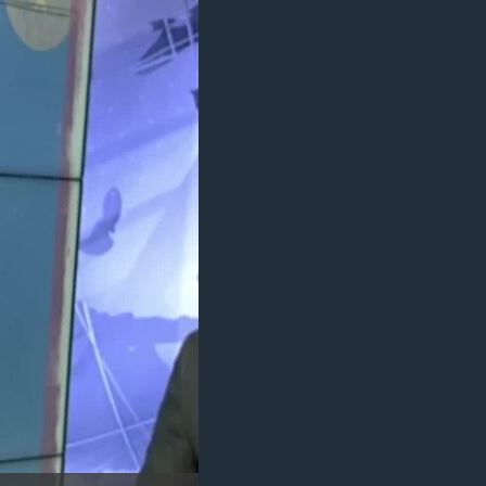
مستندها
فرهنگ و زندگی
حقوق شهروندی
انتخابات ریاست جمهوری آمریکا ۲۰۲۴
اقتصادی
حمله جمهوری اسلامی به اسرائیل
رمز مهسا
علم و فناوری
اسرائیل در جنگ
ورزش زنان در ایران
گالری عکس
اعتراضات زن، زندگی، آزادی
آرشیو پخش زنده
مجموعه مستندهای دادخواهی
تریبونال مردمی آبان ۹۸
دادگاه حمید نوری
چهل سال گروگان‌گیری
قانون شفافیت دارائی کادر رهبری ایران
اعتراضات مردمی آبان ۹۸
اسرائیل در جنگ