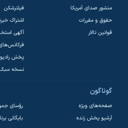
منشور صدای آمریکا
فیلترشکن
حقوق و مقررات
اشتراک خبرن
قوانین تالار
آگهی استخد
فرکانس‌های 
پخش رادیو
یادگیری زبان انگلیسی
نسخه سبک 
دنبال کنید
گوناگون
صفحه‌های ویژه
رؤسای جمهو
آرشیو پخش زنده
بایگانی برن
زبانهای مختلف