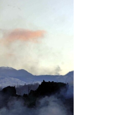
مستندها
فرهنگ و زندگی
حقوق شهروندی
انتخابات ریاست جمهوری آمریکا ۲۰۲۴
اقتصادی
حمله جمهوری اسلامی به اسرائیل
رمز مهسا
علم و فناوری
اسرائیل در جنگ
ورزش زنان در ایران
گالری عکس
اعتراضات زن، زندگی، آزادی
آرشیو پخش زنده
مجموعه مستندهای دادخواهی
تریبونال مردمی آبان ۹۸
دادگاه حمید نوری
چهل سال گروگان‌گیری
قانون شفافیت دارائی کادر رهبری ایران
اعتراضات مردمی آبان ۹۸
اسرائیل در جنگ