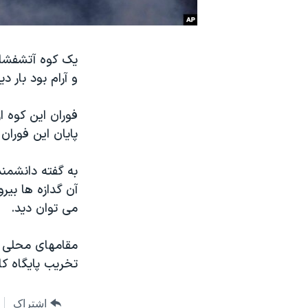
نرگس محمدی برنده جایزه نوبل صلح
همایش محافظه‌کاران آمریکا «سی‌پک»
صفحه‌های ویژه
و آرام بود بار 
سفر پرزیدنت ترامپ به چین
فوران اين کوه 
پايان اين فوران
آن گدازه ها بير
می توان ديد.
مقامهای محلی م
تخريب پايگاه ک
اشتراک