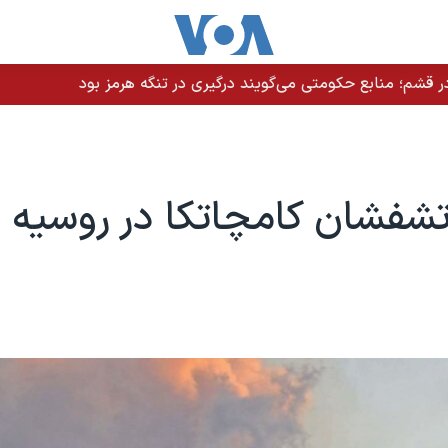
 قشم؛ منابع حکومتی می‌گویند درگیری در تنگه هرمز بود
تشفشان کامچاتکا در روسيه