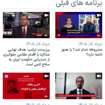
برنامه های قبلی
اسرائیل در جنگ
نرگس محمدی برنده جایزه نوبل صلح
همایش محافظه‌کاران آمریکا «سی‌پک»
صفحه‌های ویژه
سفر پرزیدنت ترامپ به چین
مرداد ۱۵, ۱۴۰۵
مرداد ۱۵, ۱۴۰۵
مشروطه تمام شد؟ يا هنوز
پرزیدنت ترامپ: هدف نهایی
ادامه دارد؟
مذاکره با اقدام نظامی جلوگیری
از دستیابی حکومت ایران به
سلاح اتمی است